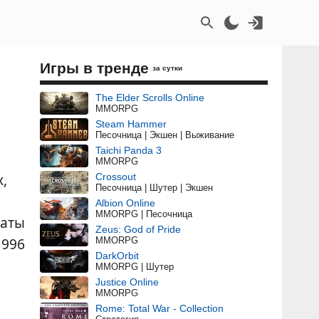
Игры в тренде
за сутки
The Elder Scrolls Online
MMORPG
Steam Hammer
Песочница | Экшен | Выживание
Taichi Panda 3
MMORPG
x,
Crossout
Песочница | Шутер | Экшен
Albion Online
MMORPG | Песочница
даты
Zeus: God of Pride
1996
MMORPG
DarkOrbit
MMORPG | Шутер
Justice Online
MMORPG
Rome: Total War - Collection