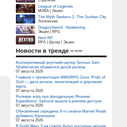
Стратегия
League of Legends
MOBA | Экшен
The Myth Seekers 2: The Sunken City
Логическая
DragonSword : Awakening
Экшен | RPG
Next RP
RPG | Шутер | Экшен
Новости в тренде
за сутки
Кооперативный роуглайк-шутер Serious Sam:
Shatterverse обзавелся датой релиза
07 августа 2026
Главное с презентации MMORPG Zeus: Pride of
God — дата релиза, монетизация и дорожная
карта
07 августа 2026
Ролевая игра про феодальную Японию
Expeditions: Samurai вышла в раннем доступе
07 августа 2026
Обновление середины 9-го сезона Marvel Rivals
добавило Капюшона
07 августа 2026
В Guild Wars 3 на старте будут доступны четыре