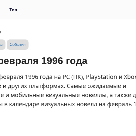
и
Топ
а
зы
События
евраля 1996 года
враля 1996 года на PC (ПК), PlayStation и Xbo
e и других платформах. Самые ожидаемые и
 и мобильные визуальные новеллы, а также 
ты в календаре визуальных новелл на февраль 