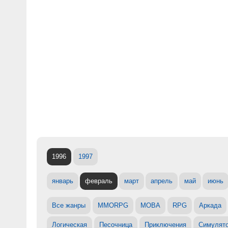
1996
1997
январь
февраль
март
апрель
май
июнь
Все жанры
MMORPG
MOBA
RPG
Аркада
Логическая
Песочница
Приключения
Симулят