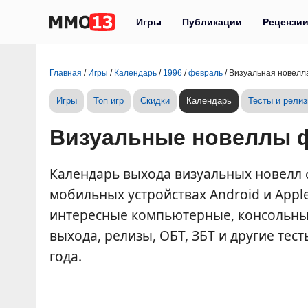
Игры
Публикации
Рецензи
Главная
/
Игры
/
Календарь
/
1996
/
февраль
/
Визуальная новелл
Игры
Топ игр
Скидки
Календарь
Тесты и рели
Визуальные новеллы ф
Календарь выхода визуальных новелл фе
мобильных устройствах Android и Appl
интересные компьютерные, консольные
выхода, релизы, ОБТ, ЗБТ и другие тес
года.