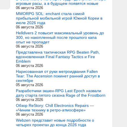
игровые расы, а в будущем появятся новые
06 августа 2026
MMORPG SOL: enchant стала самой
прибыльной мобильной игрой Южной Кореи в
июле 2026 года
06 августа 2026
Helldivers 2 повысит максимальный уровень до
300, но накопленный после прошлого капа
опыт не пропадет
06 августа 2026
Представлена тактическая RPG Beaten Path,
вдохновленная Final Fantasy Tactics и Fire
Emblem
06 августа 2026
Нарисованная от руки метроидвания Fallen
Tear: The Ascension покинет ранний доступ в
сентябре
05 августа 2026
Разработчики экшен-RPG Last Epoch назвали
дату старта пятого сезона Rage of the Frostborn
06 августа 2026
Обзор ReStory: Chill Electronics Repairs —
«Чиним технику в ретро-атмосфере»
06 августа 2026
Webzen представит новые подробности о
четырех проектах до конца 2026 года