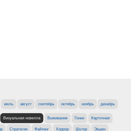
июль
август
сентябрь
октябрь
ноябрь
декабрь
Визуальная новелла
Выживание
Гонки
Карточная
ор
Стратегия
Файтинг
Хоррор
Шутер
Экшен