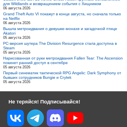
для Wildlands и возвращением события с Хищником
06 августа 2026
Grand Theft Auto VI покажут в конце августа, но сначала только
на Netflix
06 августа 2026
Вышла метроидвания о девушке-монахе и загадочной птице
Akatori
05 августа 2026
PC-версия шутера The Division Resurgence стала доступна в
Steam
05 августа 2026
Нарисованная от руки метроидвания Fallen Tear: The Ascension
покинет ранний доступ в сентябре
05 августа 2026
Первый синематик тактической RPG Angelic: Dark Symphony от
бывших сотрудников Bungie и Crytek
05 августа 2026
Не теряйся! Подписывайся!