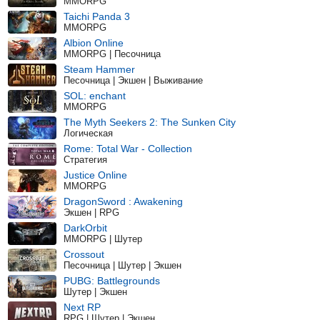
MMORPG
Taichi Panda 3
MMORPG
Albion Online
MMORPG | Песочница
Steam Hammer
Песочница | Экшен | Выживание
SOL: enchant
MMORPG
The Myth Seekers 2: The Sunken City
Логическая
Rome: Total War - Collection
Стратегия
Justice Online
MMORPG
DragonSword : Awakening
Экшен | RPG
DarkOrbit
MMORPG | Шутер
Crossout
Песочница | Шутер | Экшен
PUBG: Battlegrounds
Шутер | Экшен
Next RP
RPG | Шутер | Экшен