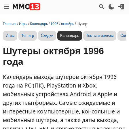
Главная
/
Игры
/
Календарь
/
1996
/
октябрь
/
Шутер
Игры
Топ игр
Скидки
Календарь
Тесты и релизы
Собы
Шутеры октября 1996
года
Календарь выхода шутеров октября 1996
года на PC (ПК), PlayStation и Xbox,
мобильных устройствах Android и Apple и
других платформах. Самые ожидаемые и
интересные компьютерные, консольные и
мобильные шутеры, а также даты выхода,
релизы, ОБТ, ЗБТ и другие тесты в календаре