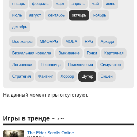
январь
февраль
март
апрель
май
июнь
июль
август
сентябрь
октябрь
ноябрь
декабрь
Все жанры
MMORPG
MOBA
RPG
Аркада
Визуальная новелла
Выживание
Гонки
Карточная
Логическая
Песочница
Приключения
Симулятор
Стратегия
Файтинг
Хоррор
Шутер
Экшен
На данный момент игры отсутствуют.
Игры в тренде
за сутки
The Elder Scrolls Online