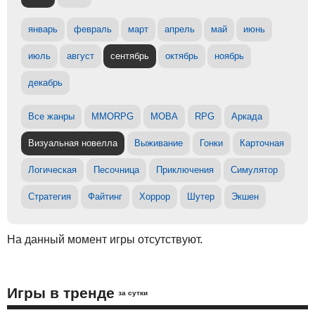
январь
февраль
март
апрель
май
июнь
июль
август
сентябрь
октябрь
ноябрь
декабрь
Все жанры
MMORPG
MOBA
RPG
Аркада
Визуальная новелла
Выживание
Гонки
Карточная
Логическая
Песочница
Приключения
Симулятор
Стратегия
Файтинг
Хоррор
Шутер
Экшен
На данный момент игры отсутствуют.
Игры в тренде
за сутки