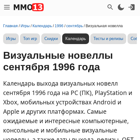
Главная
/
Игры
/
Календарь
/
1996
/
сентябрь
/
Визуальная новелла
Игры
Топ игр
Скидки
Календарь
Тесты и релизы
Собы
Визуальные новеллы
сентября 1996 года
Календарь выхода визуальных новелл
сентября 1996 года на PC (ПК), PlayStation и
Xbox, мобильных устройствах Android и
Apple и других платформах. Самые
ожидаемые и интересные компьютерные,
консольные и мобильные визуальные
новеллы, а также даты выхода, релизы, ОБТ,