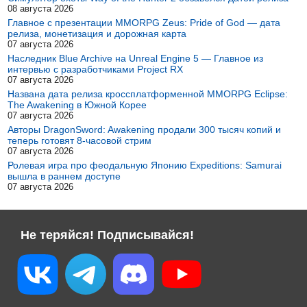
08 августа 2026
Главное с презентации MMORPG Zeus: Pride of God — дата
релиза, монетизация и дорожная карта
07 августа 2026
Наследник Blue Archive на Unreal Engine 5 — Главное из
интервью с разработчиками Project RX
07 августа 2026
Названа дата релиза кроссплатформенной MMORPG Eclipse:
The Awakening в Южной Корее
07 августа 2026
Авторы DragonSword: Awakening продали 300 тысяч копий и
теперь готовят 8-часовой стрим
07 августа 2026
Ролевая игра про феодальную Японию Expeditions: Samurai
вышла в раннем доступе
07 августа 2026
Не теряйся! Подписывайся!