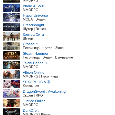
MMORPG
Blade & Soul
MMORPG
Hyper Universe
MOBA | Экшен
Dreadnought
Шутер | Экшен
Контра Сити
Шутер
Crossout
Песочница | Шутер | Экшен
Steam Hammer
Песочница | Экшен | Выживание
Taichi Panda 3
MMORPG
Albion Online
MMORPG | Песочница
SEXOPHOBIA 🔞
Карточная
DragonSword : Awakening
Экшен | RPG
Justice Online
MMORPG
DarkOrbit
MMORPG | Шутер