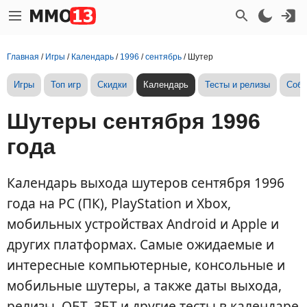
Главная
/
Игры
/
Календарь
/
1996
/
сентябрь
/
Шутер
Игры
Топ игр
Скидки
Календарь
Тесты и релизы
Собы
Шутеры сентября 1996
года
Календарь выхода шутеров сентября 1996
года на PC (ПК), PlayStation и Xbox,
мобильных устройствах Android и Apple и
других платформах. Самые ожидаемые и
интересные компьютерные, консольные и
мобильные шутеры, а также даты выхода,
релизы, ОБТ, ЗБТ и другие тесты в календаре