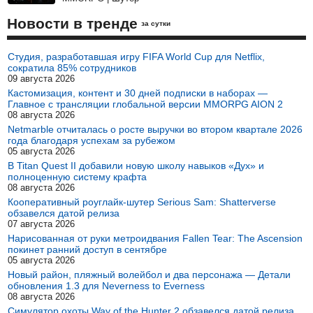
Новости в тренде
за сутки
Студия, разработавшая игру FIFA World Cup для Netflix,
сократила 85% сотрудников
09 августа 2026
Кастомизация, контент и 30 дней подписки в наборах —
Главное с трансляции глобальной версии MMORPG AION 2
08 августа 2026
Netmarble отчиталась о росте выручки во втором квартале 2026
года благодаря успехам за рубежом
05 августа 2026
В Titan Quest II добавили новую школу навыков «Дух» и
полноценную систему крафта
08 августа 2026
Кооперативный роуглайк-шутер Serious Sam: Shatterverse
обзавелся датой релиза
07 августа 2026
Нарисованная от руки метроидвания Fallen Tear: The Ascension
покинет ранний доступ в сентябре
05 августа 2026
Новый район, пляжный волейбол и два персонажа — Детали
обновления 1.3 для Neverness to Everness
08 августа 2026
Симулятор охоты Way of the Hunter 2 обзавелся датой релиза