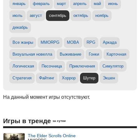
январь
февраль
март
апрель
май
июнь
июль
август
сентябрь
октябрь
ноябрь
декабрь
Все жанры
MMORPG
MOBA
RPG
Аркада
Визуальная новелла
Выживание
Гонки
Карточная
Логическая
Песочница
Приключения
Симулятор
Стратегия
Файтинг
Хоррор
Шутер
Экшен
На данный момент игры отсутствуют.
Игры в тренде
за сутки
The Elder Scrolls Online