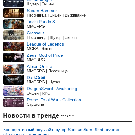
Шутер | Экшен
Steam Hammer
Песочница | Экшен | Выживание
Taichi Panda 3
MMORPG
Crossout
Песочница | Шутер | Экшен
League of Legends
MOBA | Экшен
Zeus: God of Pride
MMORPG
Albion Online
MMORPG | Песочница
DarkOrbit
MMORPG | Шутер
DragonSword : Awakening
Экшен | RPG
Rome: Total War - Collection
Стратегия
Новости в тренде
за сутки
Кооперативный роуглайк-шутер Serious Sam: Shatterverse
обзавелся датой релиза