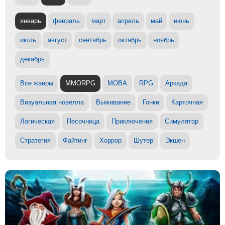
январь
февраль
март
апрель
май
июнь
июль
август
сентябрь
октябрь
ноябрь
декабрь
Все жанры
MMORPG
MOBA
RPG
Аркада
Визуальная новелла
Выживание
Гонки
Карточная
Логическая
Песочница
Приключения
Симулятор
Стратегия
Файтинг
Хоррор
Шутер
Экшен