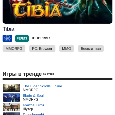
Tibia
01.01.1997
РЕЛИЗ
MMORPG
PC, Browser
ММО
Бесплатная
Игры в тренде
за сутки
The Elder Scrolls Online
MMORPG
Blade & Soul
MMORPG
Контра Сити
Шутер
Dreadnought