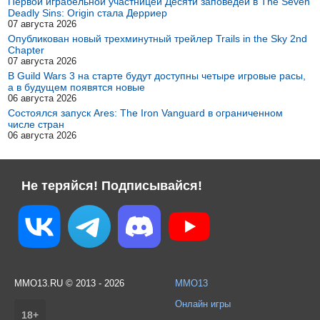
Первой играбельной участницей Десяти заповедей в The Seven
Deadly Sins: Origin стала Дерриер
07 августа 2026
Опубликован новый трехминутный трейлер Trails in the Sky 2nd
Chapter
07 августа 2026
В Guild Wars 3 на старте будут доступны четыре игровые расы,
а в будущем появятся новые
06 августа 2026
Состоялся запуск Ares: The Iron Vanguard в ограниченном
числе стран
06 августа 2026
Не теряйся! Подписывайся!
MMO13.RU © 2013 - 2026
MMO13
Онлайн игры
18+