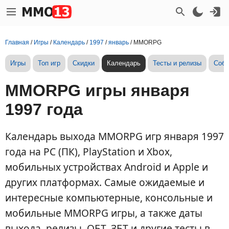
Главная
/
Игры
/
Календарь
/
1997
/
январь
/
MMORPG
Игры
Топ игр
Скидки
Календарь
Тесты и релизы
Собы
MMORPG игры января
1997 года
Календарь выхода MMORPG игр января 1997
года на PC (ПК), PlayStation и Xbox,
мобильных устройствах Android и Apple и
других платформах. Самые ожидаемые и
интересные компьютерные, консольные и
мобильные MMORPG игры, а также даты
выхода, релизы, ОБТ, ЗБТ и другие тесты в