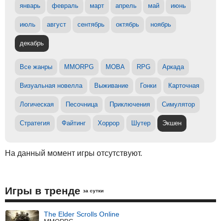
январь
февраль
март
апрель
май
июнь
июль
август
сентябрь
октябрь
ноябрь
декабрь
Все жанры
MMORPG
MOBA
RPG
Аркада
Визуальная новелла
Выживание
Гонки
Карточная
Логическая
Песочница
Приключения
Симулятор
Стратегия
Файтинг
Хоррор
Шутер
Экшен
На данный момент игры отсутствуют.
Игры в тренде
за сутки
The Elder Scrolls Online