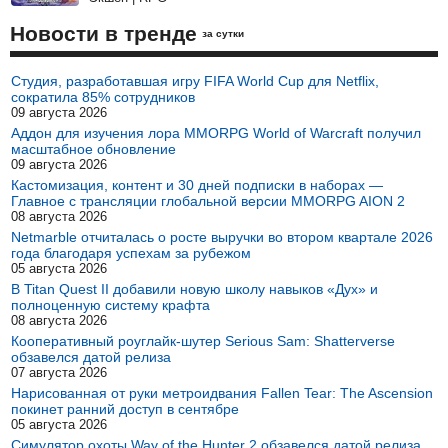
Новости в тренде
за сутки
Студия, разработавшая игру FIFA World Cup для Netflix,
сократила 85% сотрудников
09 августа 2026
Аддон для изучения лора MMORPG World of Warcraft получил
масштабное обновление
09 августа 2026
Кастомизация, контент и 30 дней подписки в наборах —
Главное с трансляции глобальной версии MMORPG AION 2
08 августа 2026
Netmarble отчиталась о росте выручки во втором квартале 2026
года благодаря успехам за рубежом
05 августа 2026
В Titan Quest II добавили новую школу навыков «Дух» и
полноценную систему крафта
08 августа 2026
Кооперативный роуглайк-шутер Serious Sam: Shatterverse
обзавелся датой релиза
07 августа 2026
Нарисованная от руки метроидвания Fallen Tear: The Ascension
покинет ранний доступ в сентябре
05 августа 2026
Симулятор охоты Way of the Hunter 2 обзавелся датой релиза