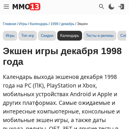
Главная
/
Игры
/
Календарь
/
1998
/
декабрь
/
Экшен
Игры
Топ игр
Скидки
Календарь
Тесты и релизы
Собы
Экшен игры декабря 1998
года
Календарь выхода экшенов декабря 1998
года на PC (ПК), PlayStation и Xbox,
мобильных устройствах Android и Apple и
других платформах. Самые ожидаемые и
интересные компьютерные, консольные и
мобильные экшен игры, а также даты
выхода, релизы, ОБТ, ЗБТ и другие тесты в