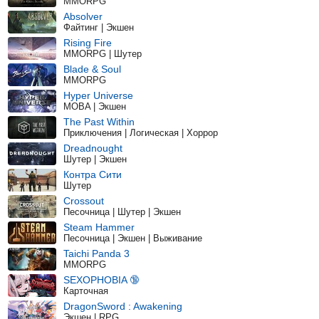
MMORPG
Absolver
Файтинг | Экшен
Rising Fire
MMORPG | Шутер
Blade & Soul
MMORPG
Hyper Universe
MOBA | Экшен
The Past Within
Приключения | Логическая | Хоррор
Dreadnought
Шутер | Экшен
Контра Сити
Шутер
Crossout
Песочница | Шутер | Экшен
Steam Hammer
Песочница | Экшен | Выживание
Taichi Panda 3
MMORPG
SEXOPHOBIA 🔞
Карточная
DragonSword : Awakening
Экшен | RPG