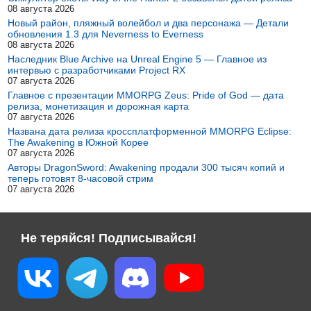
08 августа 2026
Новый район, пляжный волейбол и два персонажа — Детали
обновления 1.3 для Neverness to Everness
08 августа 2026
Наследник Blue Archive на Unreal Engine 5 — Главное из
интервью с разработчиками Project RX
07 августа 2026
Главное с презентации MMORPG Zeus: Pride of God — дата
релиза, монетизация и дорожная карта
07 августа 2026
Названа дата релиза кроссплатформенной MMORPG Eclipse:
The Awakening в Южной Корее
07 августа 2026
Авторы DragonSword: Awakening продали 300 тысяч копий и
теперь готовят 8-часовой стрим
07 августа 2026
Не теряйся! Подписывайся!