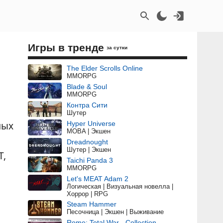
Игры в тренде
за сутки
The Elder Scrolls Online
MMORPG
Blade & Soul
MMORPG
Контра Сити
Шутер
ных
Hyper Universe
MOBA | Экшен
Dreadnought
Шутер | Экшен
Т,
Taichi Panda 3
MMORPG
Let's MEAT Adam 2
Логическая | Визуальная новелла |
Хоррор | RPG
Steam Hammer
Песочница | Экшен | Выживание
Rome: Total War - Collection