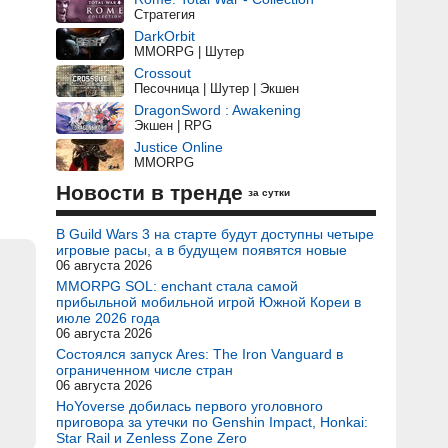
Стратегия
DarkOrbit
MMORPG | Шутер
Crossout
Песочница | Шутер | Экшен
DragonSword : Awakening
Экшен | RPG
Justice Online
MMORPG
Новости в тренде
за сутки
В Guild Wars 3 на старте будут доступны четыре
игровые расы, а в будущем появятся новые
06 августа 2026
MMORPG SOL: enchant стала самой
прибыльной мобильной игрой Южной Кореи в
июле 2026 года
06 августа 2026
Состоялся запуск Ares: The Iron Vanguard в
ограниченном числе стран
06 августа 2026
HoYoverse добилась первого уголовного
приговора за утечки по Genshin Impact, Honkai:
Star Rail и Zenless Zone Zero