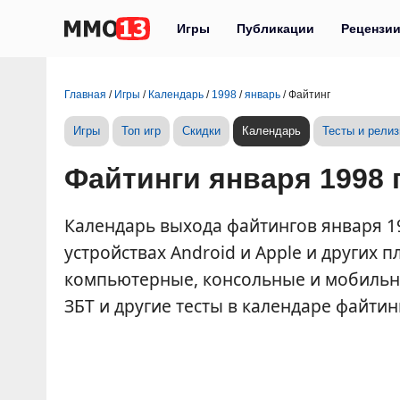
Игры
Публикации
Рецензи
Главная
/
Игры
/
Календарь
/
1998
/
январь
/
Файтинг
Игры
Топ игр
Скидки
Календарь
Тесты и рели
Файтинги января 1998 
Календарь выхода файтингов января 199
устройствах Android и Apple и других
компьютерные, консольные и мобильны
ЗБТ и другие тесты в календаре файтин