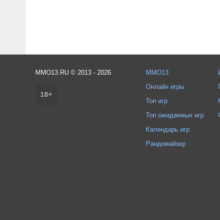
MMO13.RU © 2013 - 2026
MMO13
Онлайн игры
18+
Топ игр
Топ ожидаемых игр
Календарь игр
Рандомайзер