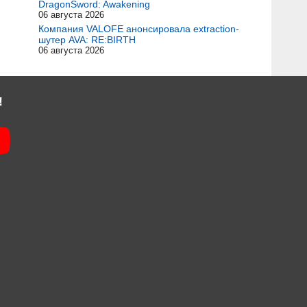
DragonSword: Awakening
06 августа 2026
Компания VALOFE анонсировала extraction-
шутер AVA: RE:BIRTH
06 августа 2026
!