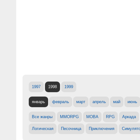
1997
1998
1999
январь
февраль
март
апрель
май
июнь
Все жанры
MMORPG
MOBA
RPG
Аркада
Логическая
Песочница
Приключения
Симулят