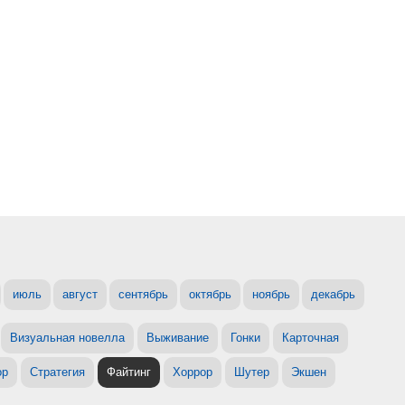
июль
август
сентябрь
октябрь
ноябрь
декабрь
Визуальная новелла
Выживание
Гонки
Карточная
ор
Стратегия
Файтинг
Хоррор
Шутер
Экшен