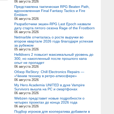
06 августа 2026
Представлена тактическая RPG Beaten Path,
вдохновленная Final Fantasy Tactics и Fire
Emblem
06 августа 2026
Разработчики экшен-RPG Last Epoch назвали
дату старта пятого сезона Rage of the Frostborn
06 августа 2026
Netmarble отчиталась о росте выручки во
втором квартале 2026 года благодаря успехам
за рубежом
05 августа 2026
Helldivers 2 повысит максимальный уровень до
300, но накопленный после прошлого капа
опыт не пропадет
06 августа 2026
Обзор ReStory: Chill Electronics Repairs —
«Чиним технику в ретро-атмосфере»
06 августа 2026
My Hero Academia UNITED в духе Vampire
Survivors вышла на PC и смартфонах
06 августа 2026
Webzen представит новые подробности о
четырех проектах до конца 2026 года
06 августа 2026
Подбор игроков для кооператива добавили в