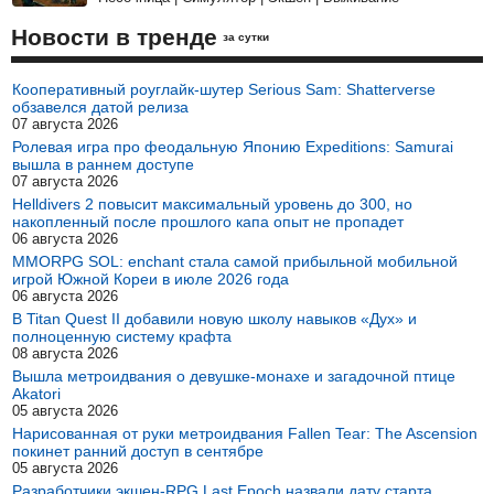
Новости в тренде
за сутки
Кооперативный роуглайк-шутер Serious Sam: Shatterverse
обзавелся датой релиза
07 августа 2026
Ролевая игра про феодальную Японию Expeditions: Samurai
вышла в раннем доступе
07 августа 2026
Helldivers 2 повысит максимальный уровень до 300, но
накопленный после прошлого капа опыт не пропадет
06 августа 2026
MMORPG SOL: enchant стала самой прибыльной мобильной
игрой Южной Кореи в июле 2026 года
06 августа 2026
В Titan Quest II добавили новую школу навыков «Дух» и
полноценную систему крафта
08 августа 2026
Вышла метроидвания о девушке-монахе и загадочной птице
Akatori
05 августа 2026
Нарисованная от руки метроидвания Fallen Tear: The Ascension
покинет ранний доступ в сентябре
05 августа 2026
Разработчики экшен-RPG Last Epoch назвали дату старта