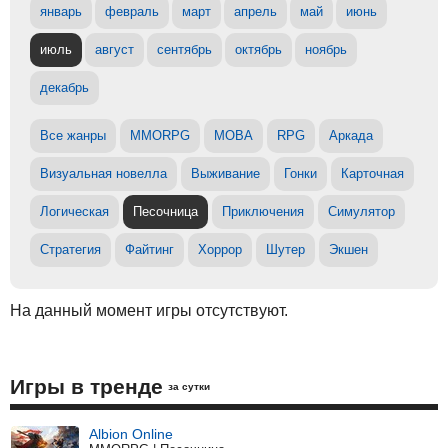
январь
февраль
март
апрель
май
июнь
июль
август
сентябрь
октябрь
ноябрь
декабрь
Все жанры
MMORPG
MOBA
RPG
Аркада
Визуальная новелла
Выживание
Гонки
Карточная
Логическая
Песочница
Приключения
Симулятор
Стратегия
Файтинг
Хоррор
Шутер
Экшен
На данный момент игры отсутствуют.
Игры в тренде
за сутки
Albion Online