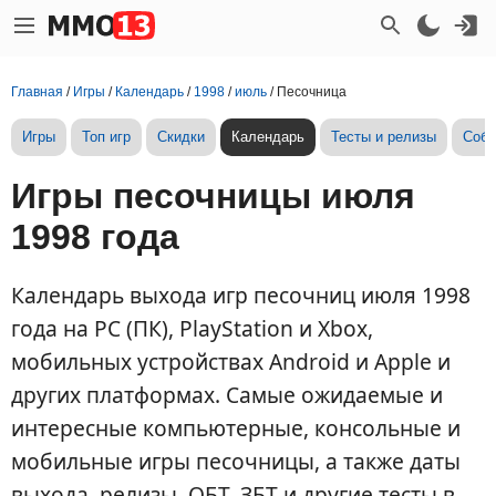
Главная
/
Игры
/
Календарь
/
1998
/
июль
/
Песочница
Игры
Топ игр
Скидки
Календарь
Тесты и релизы
Собы
Игры песочницы июля
1998 года
Календарь выхода игр песочниц июля 1998
года на PC (ПК), PlayStation и Xbox,
мобильных устройствах Android и Apple и
других платформах. Самые ожидаемые и
интересные компьютерные, консольные и
мобильные игры песочницы, а также даты
выхода, релизы, ОБТ, ЗБТ и другие тесты в