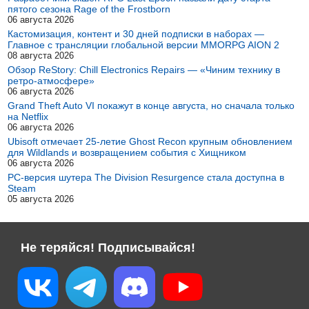
пятого сезона Rage of the Frostborn
06 августа 2026
Кастомизация, контент и 30 дней подписки в наборах —
Главное с трансляции глобальной версии MMORPG AION 2
08 августа 2026
Обзор ReStory: Chill Electronics Repairs — «Чиним технику в
ретро-атмосфере»
06 августа 2026
Grand Theft Auto VI покажут в конце августа, но сначала только
на Netflix
06 августа 2026
Ubisoft отмечает 25-летие Ghost Recon крупным обновлением
для Wildlands и возвращением события с Хищником
06 августа 2026
PC-версия шутера The Division Resurgence стала доступна в
Steam
05 августа 2026
Не теряйся! Подписывайся!