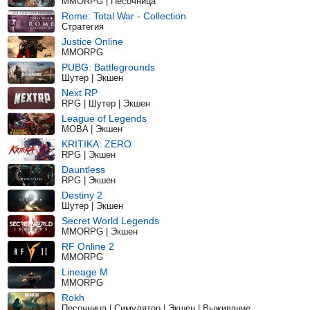
MMORPG | Песочница
Rome: Total War - Collection
Стратегия
Justice Online
MMORPG
PUBG: Battlegrounds
Шутер | Экшен
Next RP
RPG | Шутер | Экшен
League of Legends
MOBA | Экшен
KRITIKA: ZERO
RPG | Экшен
Dauntless
RPG | Экшен
Destiny 2
Шутер | Экшен
Secret World Legends
MMORPG | Экшен
RF Online 2
MMORPG
Lineage M
MMORPG
Rokh
Песочница | Симулятор | Экшен | Выживание