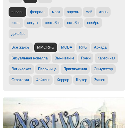
январь
февраль
март
апрель
май
июнь
июль
август
сентябрь
октябрь
ноябрь
декабрь
Все жанры
MMORPG
MOBA
RPG
Аркада
Визуальная новелла
Выживание
Гонки
Карточная
Логическая
Песочница
Приключения
Симулятор
Стратегия
Файтинг
Хоррор
Шутер
Экшен