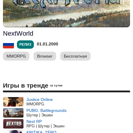
NextWorld
01.01.2000
РЕЛИЗ
MMORPG
Browser
Бесплатная
Игры в тренде
за сутки
Justice Online
MMORPG
PUBG: Battlegrounds
Шутер | Экшен
Next RP
RPG | Шутер | Экшен
KRITIKA: ZERO