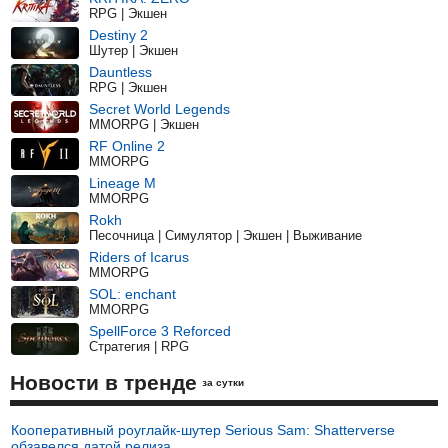
RPG | Экшен
Destiny 2
Шутер | Экшен
Dauntless
RPG | Экшен
Secret World Legends
MMORPG | Экшен
RF Online 2
MMORPG
Lineage M
MMORPG
Rokh
Песочница | Симулятор | Экшен | Выживание
Riders of Icarus
MMORPG
SOL: enchant
MMORPG
SpellForce 3 Reforced
Стратегия | RPG
Новости в тренде
за сутки
Кооперативный роуглайк-шутер Serious Sam: Shatterverse
обзавелся датой релиза