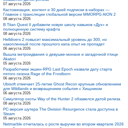
07 августа 2026
Кастомизация, контент и 30 дней подписки в наборах —
Главное с трансляции глобальной версии MMORPG AION 2
08 августа 2026
В Titan Quest II добавили новую школу навыков «Дух» и
полноценную систему крафта
08 августа 2026
Helldivers 2 повысит максимальный уровень до 300, но
накопленный после прошлого капа опыт не пропадет
06 августа 2026
Вышла метроидвания о девушке-монахе и загадочной птице
Akatori
05 августа 2026
Разработчики экшен-RPG Last Epoch назвали дату старта
пятого сезона Rage of the Frostborn
06 августа 2026
Ubisoft отмечает 25-летие Ghost Recon крупным обновлением
для Wildlands и возвращением события с Хищником
06 августа 2026
Симулятор охоты Way of the Hunter 2 обзавелся датой релиза
08 августа 2026
PC-версия шутера The Division Resurgence стала доступна в
Steam
05 августа 2026
Netmarble отчиталась о росте выручки во втором квартале 2026