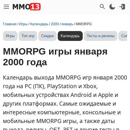
Главная
/
Игры
/
Календарь
/
2000
/
январь
/
MMORPG
Игры
Топ игр
Скидки
Календарь
Тесты и релизы
Собы
MMORPG игры января
2000 года
Календарь выхода MMORPG игр января 2000
года на PC (ПК), PlayStation и Xbox,
мобильных устройствах Android и Apple и
других платформах. Самые ожидаемые и
интересные компьютерные, консольные и
мобильные MMORPG игры, а также даты
выхода, релизы, ОБТ, ЗБТ и другие тесты в