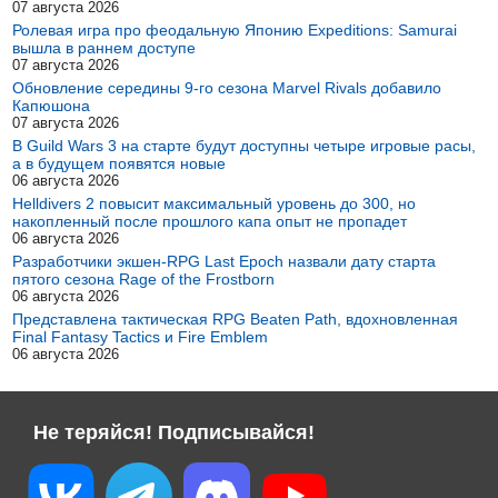
07 августа 2026
Ролевая игра про феодальную Японию Expeditions: Samurai
вышла в раннем доступе
07 августа 2026
Обновление середины 9-го сезона Marvel Rivals добавило
Капюшона
07 августа 2026
В Guild Wars 3 на старте будут доступны четыре игровые расы,
а в будущем появятся новые
06 августа 2026
Helldivers 2 повысит максимальный уровень до 300, но
накопленный после прошлого капа опыт не пропадет
06 августа 2026
Разработчики экшен-RPG Last Epoch назвали дату старта
пятого сезона Rage of the Frostborn
06 августа 2026
Представлена тактическая RPG Beaten Path, вдохновленная
Final Fantasy Tactics и Fire Emblem
06 августа 2026
Не теряйся! Подписывайся!