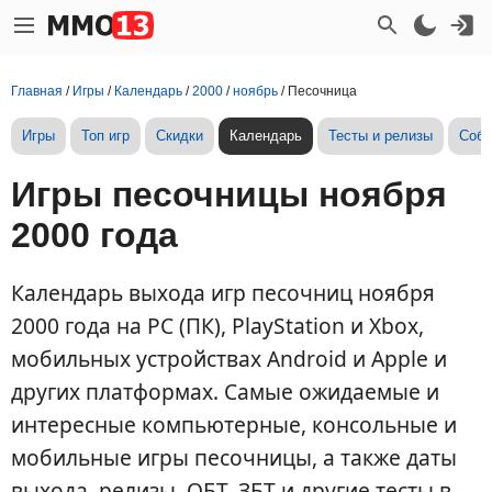
Главная
/
Игры
/
Календарь
/
2000
/
ноябрь
/
Песочница
Игры
Топ игр
Скидки
Календарь
Тесты и релизы
Собы
Игры песочницы ноября
2000 года
Календарь выхода игр песочниц ноября
2000 года на PC (ПК), PlayStation и Xbox,
мобильных устройствах Android и Apple и
других платформах. Самые ожидаемые и
интересные компьютерные, консольные и
мобильные игры песочницы, а также даты
выхода, релизы, ОБТ, ЗБТ и другие тесты в