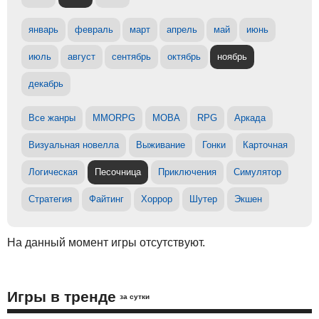
январь
февраль
март
апрель
май
июнь
июль
август
сентябрь
октябрь
ноябрь
декабрь
Все жанры
MMORPG
MOBA
RPG
Аркада
Визуальная новелла
Выживание
Гонки
Карточная
Логическая
Песочница
Приключения
Симулятор
Стратегия
Файтинг
Хоррор
Шутер
Экшен
На данный момент игры отсутствуют.
Игры в тренде
за сутки