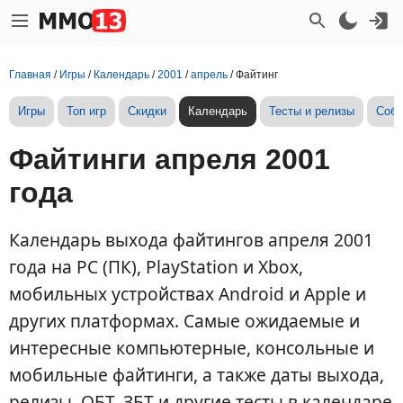
Главная
/
Игры
/
Календарь
/
2001
/
апрель
/
Файтинг
Игры
Топ игр
Скидки
Календарь
Тесты и релизы
Собы
Файтинги апреля 2001
года
Календарь выхода файтингов апреля 2001
года на PC (ПК), PlayStation и Xbox,
мобильных устройствах Android и Apple и
других платформах. Самые ожидаемые и
интересные компьютерные, консольные и
мобильные файтинги, а также даты выхода,
релизы, ОБТ, ЗБТ и другие тесты в календаре