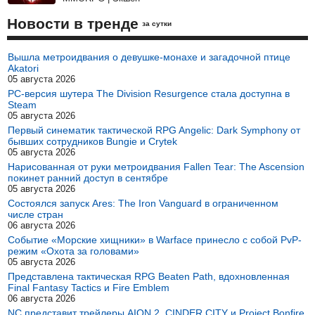
Новости в тренде
за сутки
Вышла метроидвания о девушке-монахе и загадочной птице
Akatori
05 августа 2026
PC-версия шутера The Division Resurgence стала доступна в
Steam
05 августа 2026
Первый синематик тактической RPG Angelic: Dark Symphony от
бывших сотрудников Bungie и Crytek
05 августа 2026
Нарисованная от руки метроидвания Fallen Tear: The Ascension
покинет ранний доступ в сентябре
05 августа 2026
Состоялся запуск Ares: The Iron Vanguard в ограниченном
числе стран
06 августа 2026
Событие «Морские хищники» в Warface принесло с собой PvP-
режим «Охота за головами»
05 августа 2026
Представлена тактическая RPG Beaten Path, вдохновленная
Final Fantasy Tactics и Fire Emblem
06 августа 2026
NC представит трейлеры AION 2, CINDER CITY и Project Bonfire