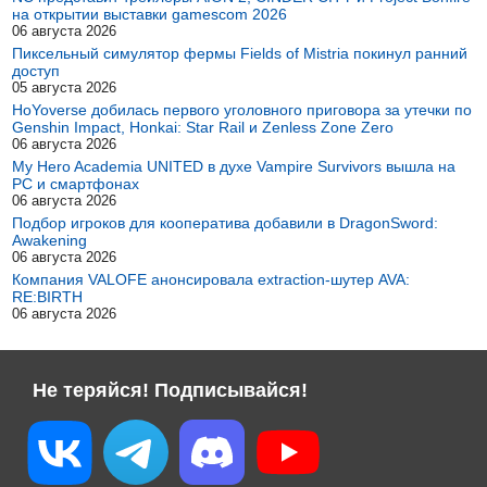
на открытии выставки gamescom 2026
06 августа 2026
Пиксельный симулятор фермы Fields of Mistria покинул ранний
доступ
05 августа 2026
HoYoverse добилась первого уголовного приговора за утечки по
Genshin Impact, Honkai: Star Rail и Zenless Zone Zero
06 августа 2026
My Hero Academia UNITED в духе Vampire Survivors вышла на
PC и смартфонах
06 августа 2026
Подбор игроков для кооператива добавили в DragonSword:
Awakening
06 августа 2026
Компания VALOFE анонсировала extraction-шутер AVA:
RE:BIRTH
06 августа 2026
Не теряйся! Подписывайся!