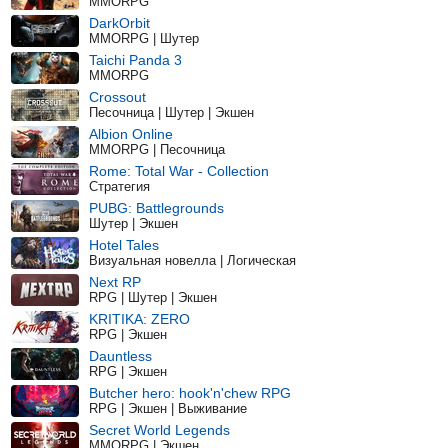
MMORPG
DarkOrbit
MMORPG | Шутер
Taichi Panda 3
MMORPG
Crossout
Песочница | Шутер | Экшен
Albion Online
MMORPG | Песочница
Rome: Total War - Collection
Стратегия
PUBG: Battlegrounds
Шутер | Экшен
Hotel Tales
Визуальная новелла | Логическая
Next RP
RPG | Шутер | Экшен
KRITIKA: ZERO
RPG | Экшен
Dauntless
RPG | Экшен
Butcher hero: hook'n'chew RPG
RPG | Экшен | Выживание
Secret World Legends
MMORPG | Экшен