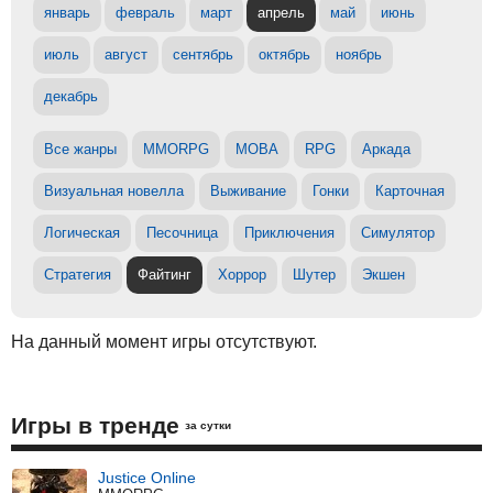
январь
февраль
март
апрель
май
июнь
июль
август
сентябрь
октябрь
ноябрь
декабрь
Все жанры
MMORPG
MOBA
RPG
Аркада
Визуальная новелла
Выживание
Гонки
Карточная
Логическая
Песочница
Приключения
Симулятор
Стратегия
Файтинг
Хоррор
Шутер
Экшен
На данный момент игры отсутствуют.
Игры в тренде
за сутки
Justice Online