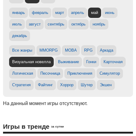
январь
февраль
март
апрель
май
июнь
июль
август
сентябрь
октябрь
ноябрь
декабрь
Все жанры
MMORPG
MOBA
RPG
Аркада
Визуальная новелла
Выживание
Гонки
Карточная
Логическая
Песочница
Приключения
Симулятор
Стратегия
Файтинг
Хоррор
Шутер
Экшен
На данный момент игры отсутствуют.
Игры в тренде
за сутки