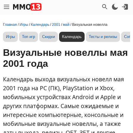
Главная
/
Игры
/
Календарь
/
2001
/
май
/
Визуальная новелла
Игры
Топ игр
Скидки
Календарь
Тесты и релизы
Собы
Визуальные новеллы мая
2001 года
Календарь выхода визуальных новелл мая
2001 года на PC (ПК), PlayStation и Xbox,
мобильных устройствах Android и Apple и
других платформах. Самые ожидаемые и
интересные компьютерные, консольные и
мобильные визуальные новеллы, а также
даты выхода, релизы, ОБТ, ЗБТ и другие