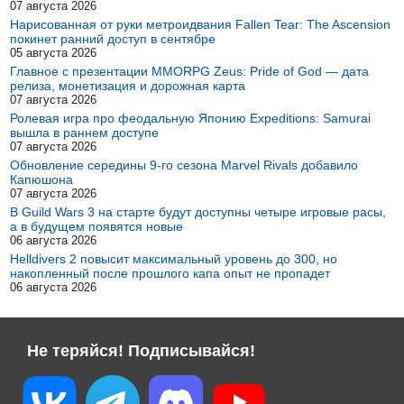
07 августа 2026
Нарисованная от руки метроидвания Fallen Tear: The Ascension
покинет ранний доступ в сентябре
05 августа 2026
Главное с презентации MMORPG Zeus: Pride of God — дата
релиза, монетизация и дорожная карта
07 августа 2026
Ролевая игра про феодальную Японию Expeditions: Samurai
вышла в раннем доступе
07 августа 2026
Обновление середины 9-го сезона Marvel Rivals добавило
Капюшона
07 августа 2026
В Guild Wars 3 на старте будут доступны четыре игровые расы,
а в будущем появятся новые
06 августа 2026
Helldivers 2 повысит максимальный уровень до 300, но
накопленный после прошлого капа опыт не пропадет
06 августа 2026
Не теряйся! Подписывайся!