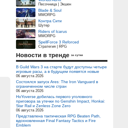
Песочница | Экшен
Blade & Soul
MMORPG
Контра Сити
Шутер
Riders of Icarus
MMORPG
SpellForce 3 Reforced
Стратегия | RPG
Новости в тренде
за сутки
В Guild Wars 3 на старте будут доступны четыре
игровые расы, а в будущем появятся новые
06 августа 2026
Состоялся запуск Ares: The Iron Vanguard в
ограниченном числе стран
06 августа 2026
HoYoverse добилась первого уголовного
приговора за утечки по Genshin Impact, Honkai:
Star Rail и Zenless Zone Zero
06 августа 2026
Представлена тактическая RPG Beaten Path,
вдохновленная Final Fantasy Tactics и Fire
Emblem