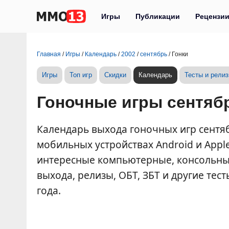
Игры
Публикации
Рецензи
Главная
/
Игры
/
Календарь
/
2002
/
сентябрь
/
Гонки
Игры
Топ игр
Скидки
Календарь
Тесты и рели
Гоночные игры сентябр
Календарь выхода гоночных игр сентября
мобильных устройствах Android и Appl
интересные компьютерные, консольные
выхода, релизы, ОБТ, ЗБТ и другие тес
года.