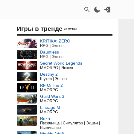
Игры в тренде
за сутки
KRITIKA: ZERO
RPG | Экшен
Dauntless
RPG | Экшен
Secret World Legends
MMORPG | Экшен
Destiny 2
Шутер | Экшен
RF Online 2
MMORPG
Guild Wars 3
MMORPG
Lineage M
MMORPG
Rokh
Песочница | Симулятор | Экшен |
Выживание
Worlds Adrift