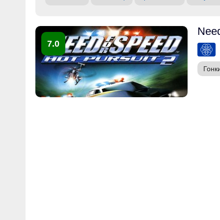
Need
7.0
Гонк