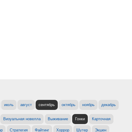
июль
август
сентябрь
октябрь
ноябрь
декабрь
Визуальная новелла
Выживание
Гонки
Карточная
ор
Стратегия
Файтинг
Хоррор
Шутер
Экшен