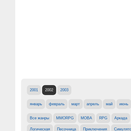
2001
2002
2003
январь
февраль
март
апрель
май
июнь
Все жанры
MMORPG
MOBA
RPG
Аркада
Логическая
Песочница
Приключения
Симулят