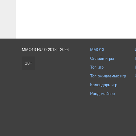
MMO13.RU © 2013 - 2026
MMO13
Онлайн игры
18+
Топ игр
Топ ожидаемых игр
Календарь игр
Рандомайзер