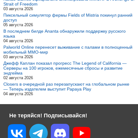
Strait of Freedom
03 августа 2026
Пиксельный симулятор фермы Fields of Mistria покинул ранний
доступ
05 августа 2026
В последнем билде Ananta обнаружили поддержку русского
языка
04 августа 2026
Palworld Online перенесет выживание с палами в полноценный
мобильный MMO-мир
03 августа 2026
Джефф Каплан показал прогресс The Legend of California —
Серверы на 100 игроков, ежемесячные сбросы и развитие
эндгейма
02 августа 2026
Closers в очередной раз перезапускают на глобальном рынке
— Теперь издателем выступит Papaya Play
04 августа 2026
Не теряйся! Подписывайся!