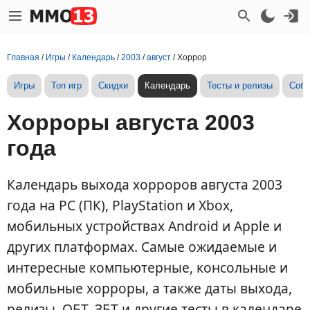
Главная
/
Игры
/
Календарь
/
2003
/
август
/
Хоррор
Игры
Топ игр
Скидки
Календарь
Тесты и релизы
Собы
Хорроры августа 2003
года
Календарь выхода хорроров августа 2003
года на PC (ПК), PlayStation и Xbox,
мобильных устройствах Android и Apple и
других платформах. Самые ожидаемые и
интересные компьютерные, консольные и
мобильные хорроры, а также даты выхода,
релизы, ОБТ, ЗБТ и другие тесты в календаре