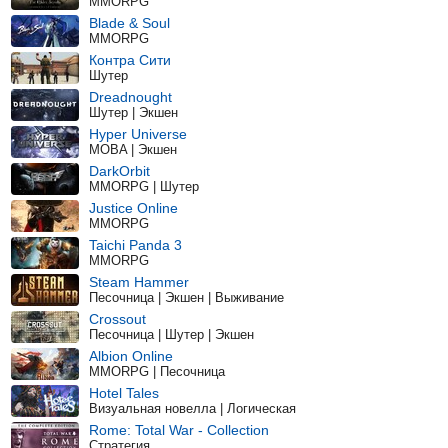
MMORPG
Blade & Soul
MMORPG
Контра Сити
Шутер
Dreadnought
Шутер | Экшен
Hyper Universe
MOBA | Экшен
DarkOrbit
MMORPG | Шутер
Justice Online
MMORPG
Taichi Panda 3
MMORPG
Steam Hammer
Песочница | Экшен | Выживание
Crossout
Песочница | Шутер | Экшен
Albion Online
MMORPG | Песочница
Hotel Tales
Визуальная новелла | Логическая
Rome: Total War - Collection
Стратегия