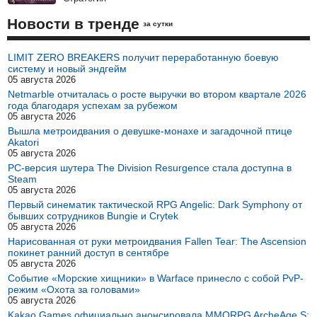
Новости в тренде
за сутки
LIMIT ZERO BREAKERS получит переработанную боевую
систему и новый эндгейм
05 августа 2026
Netmarble отчиталась о росте выручки во втором квартале 2026
года благодаря успехам за рубежом
05 августа 2026
Вышла метроидвания о девушке-монахе и загадочной птице
Akatori
05 августа 2026
PC-версия шутера The Division Resurgence стала доступна в
Steam
05 августа 2026
Первый синематик тактической RPG Angelic: Dark Symphony от
бывших сотрудников Bungie и Crytek
05 августа 2026
Нарисованная от руки метроидвания Fallen Tear: The Ascension
покинет ранний доступ в сентябре
05 августа 2026
Событие «Морские хищники» в Warface принесло с собой PvP-
режим «Охота за головами»
05 августа 2026
Kakao Games официально анонсировала MMORPG ArcheAge S: