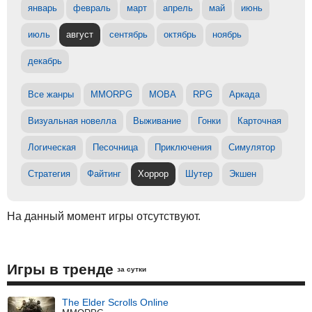
январь
февраль
март
апрель
май
июнь
июль
август
сентябрь
октябрь
ноябрь
декабрь
Все жанры
MMORPG
MOBA
RPG
Аркада
Визуальная новелла
Выживание
Гонки
Карточная
Логическая
Песочница
Приключения
Симулятор
Стратегия
Файтинг
Хоррор
Шутер
Экшен
На данный момент игры отсутствуют.
Игры в тренде
за сутки
The Elder Scrolls Online