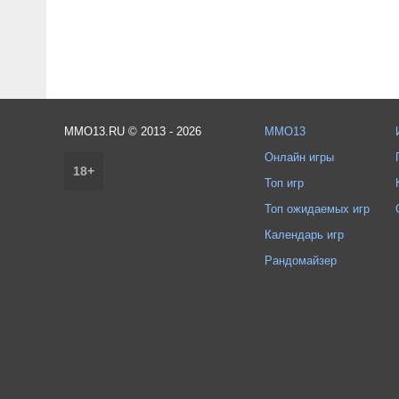
MMO13.RU © 2013 - 2026
MMO13
Онлайн игры
18+
Топ игр
Топ ожидаемых игр
Календарь игр
Рандомайзер