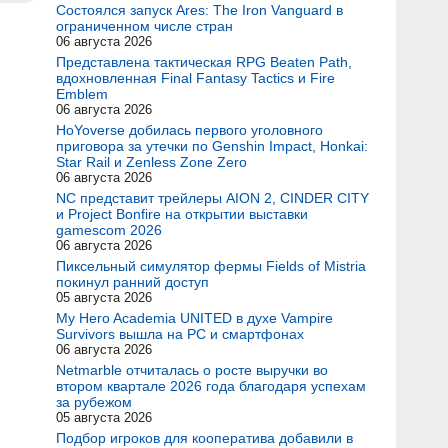
Состоялся запуск Ares: The Iron Vanguard в
ограниченном числе стран
06 августа 2026
Представлена тактическая RPG Beaten Path,
вдохновленная Final Fantasy Tactics и Fire
Emblem
06 августа 2026
HoYoverse добилась первого уголовного
приговора за утечки по Genshin Impact, Honkai:
Star Rail и Zenless Zone Zero
06 августа 2026
NC представит трейлеры AION 2, CINDER CITY
и Project Bonfire на открытии выставки
gamescom 2026
06 августа 2026
Пиксельный симулятор фермы Fields of Mistria
покинул ранний доступ
05 августа 2026
My Hero Academia UNITED в духе Vampire
Survivors вышла на PC и смартфонах
06 августа 2026
Netmarble отчиталась о росте выручки во
втором квартале 2026 года благодаря успехам
за рубежом
05 августа 2026
Подбор игроков для кооператива добавили в