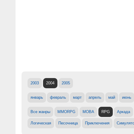
2003
2004
2005
январь
февраль
март
апрель
май
июнь
Все жанры
MMORPG
MOBA
RPG
Аркада
Логическая
Песочница
Приключения
Симулят