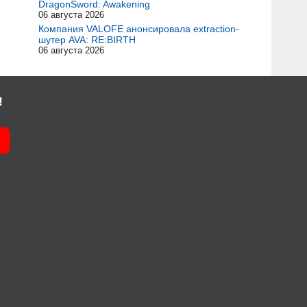
DragonSword: Awakening
06 августа 2026
Компания VALOFE анонсировала extraction-
шутер AVA: RE:BIRTH
06 августа 2026
!