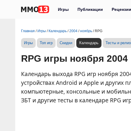
Игры
Публикации
Рецензи
Главная
/
Игры
/
Календарь
/
2004
/
ноябрь
/
RPG
Игры
Топ игр
Скидки
Календарь
Тесты и рели
RPG игры ноября 2004 
Календарь выхода RPG игр ноября 2004 
устройствах Android и Apple и других
компьютерные, консольные и мобильны
ЗБТ и другие тесты в календаре RPG игр