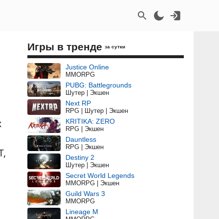
Игры в тренде
за сутки
Justice Online
MMORPG
PUBG: Battlegrounds
Шутер | Экшен
Next RP
RPG | Шутер | Экшен
х
KRITIKA: ZERO
RPG | Экшен
Dauntless
RPG | Экшен
Т,
Destiny 2
Шутер | Экшен
Secret World Legends
MMORPG | Экшен
Guild Wars 3
MMORPG
Lineage M