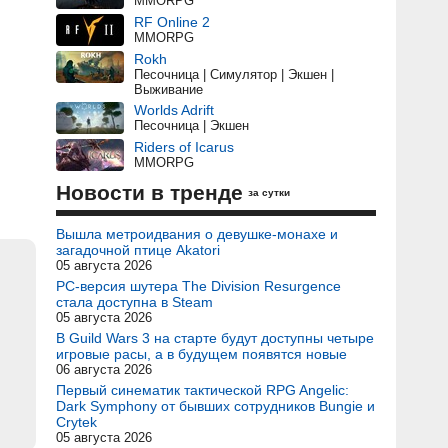
MMORPG
RF Online 2
MMORPG
Rokh
Песочница | Симулятор | Экшен |
Выживание
Worlds Adrift
Песочница | Экшен
Riders of Icarus
MMORPG
Новости в тренде
за сутки
Вышла метроидвания о девушке-монахе и
загадочной птице Akatori
05 августа 2026
PC-версия шутера The Division Resurgence
стала доступна в Steam
05 августа 2026
В Guild Wars 3 на старте будут доступны четыре
игровые расы, а в будущем появятся новые
06 августа 2026
Первый синематик тактической RPG Angelic:
Dark Symphony от бывших сотрудников Bungie и
Crytek
05 августа 2026