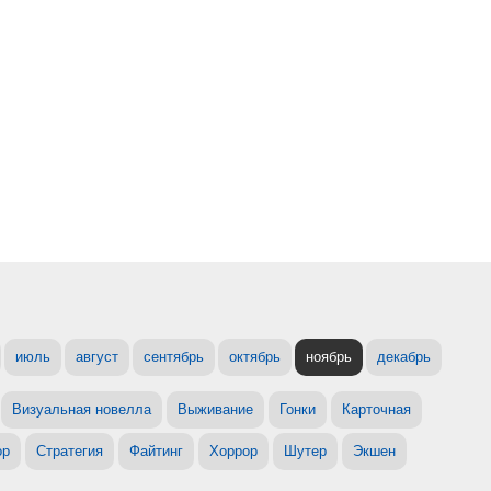
июль
август
сентябрь
октябрь
ноябрь
декабрь
Визуальная новелла
Выживание
Гонки
Карточная
ор
Стратегия
Файтинг
Хоррор
Шутер
Экшен