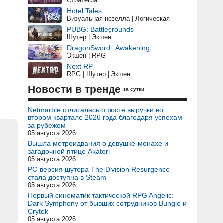
Стратегия
Hotel Tales
Визуальная новелла | Логическая
PUBG: Battlegrounds
Шутер | Экшен
DragonSword : Awakening
Экшен | RPG
Next RP
RPG | Шутер | Экшен
Новости в тренде
за сутки
Netmarble отчиталась о росте выручки во
втором квартале 2026 года благодаря успехам
за рубежом
05 августа 2026
Вышла метроидвания о девушке-монахе и
загадочной птице Akatori
05 августа 2026
PC-версия шутера The Division Resurgence
стала доступна в Steam
05 августа 2026
Первый синематик тактической RPG Angelic:
Dark Symphony от бывших сотрудников Bungie и
Crytek
05 августа 2026