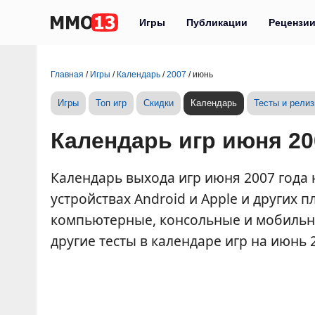
Игры
Публикации
Рецензи
Главная
/
Игры
/
Календарь
/
2007
/
июнь
Игры
Топ игр
Скидки
Календарь
Тесты и рели
Календарь игр июня 20
Календарь выхода игр июня 2007 года н
устройствах Android и Apple и других
компьютерные, консольные и мобильные
другие тесты в календаре игр на июнь 2