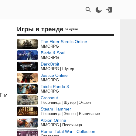
Игры в тренде
за сутки
The Elder Scrolls Online
MMORPG
Blade & Soul
MMORPG
DarkOrbit
MMORPG | Шутер
Justice Online
MMORPG
Taichi Panda 3
MMORPG
Т и
Crossout
Песочница | Шутер | Экшен
Steam Hammer
Песочница | Экшен | Выживание
Albion Online
MMORPG | Песочница
Rome: Total War - Collection