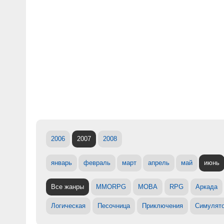
2006
2007
2008
январь
февраль
март
апрель
май
июнь
Все жанры
MMORPG
MOBA
RPG
Аркада
Логическая
Песочница
Приключения
Симулят