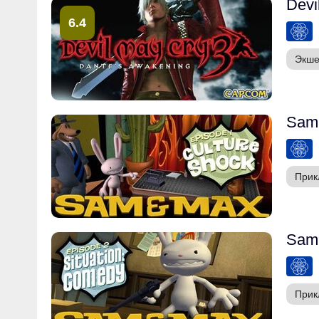
Devi
6.4
Экш
Sam 
Прик
Sam 
Прик