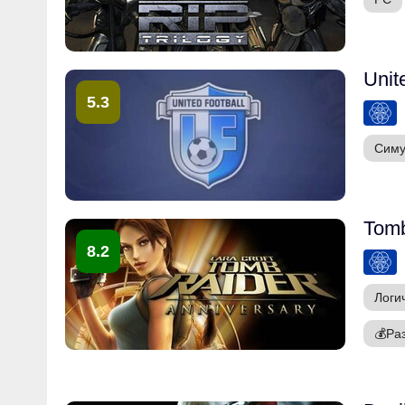
Unit
5.3
Симу
Tomb
8.2
Логи
💰
Ра