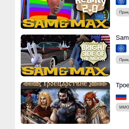
Прик
Sam 
Прик
Тро
MMO