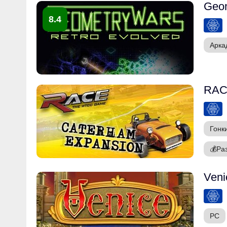
Geom
8.4
Арка
RAC
Гонк
💰
Ра
Veni
PC