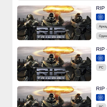
RIP
Арка
Один
RIP 
PC
RIP 
PC