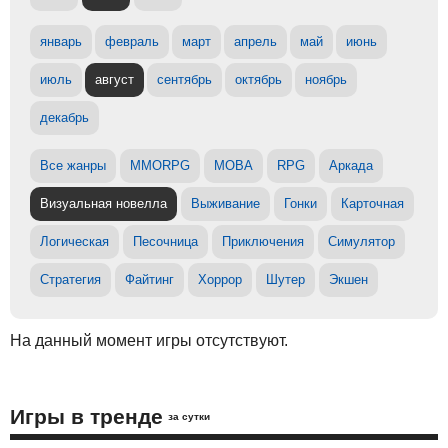
январь
февраль
март
апрель
май
июнь
июль
август
сентябрь
октябрь
ноябрь
декабрь
Все жанры
MMORPG
MOBA
RPG
Аркада
Визуальная новелла
Выживание
Гонки
Карточная
Логическая
Песочница
Приключения
Симулятор
Стратегия
Файтинг
Хоррор
Шутер
Экшен
На данный момент игры отсутствуют.
Игры в тренде
за сутки