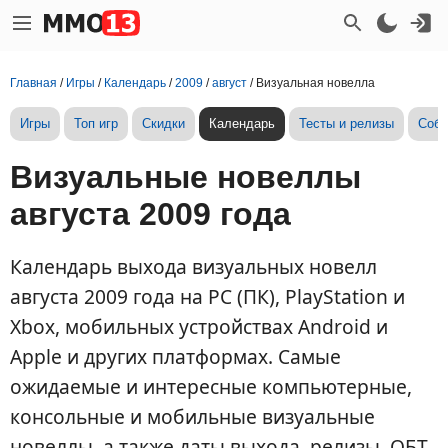
Главная
/
Игры
/
Календарь
/
2009
/
август
/
Визуальная новелла
Игры
Топ игр
Скидки
Календарь
Тесты и релизы
Собы
Визуальные новеллы
августа 2009 года
Календарь выхода визуальных новелл
августа 2009 года на PC (ПК), PlayStation и
Xbox, мобильных устройствах Android и
Apple и других платформах. Самые
ожидаемые и интересные компьютерные,
консольные и мобильные визуальные
новеллы, а также даты выхода, релизы, ОБТ,