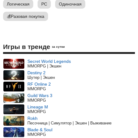
Логическая
PC
Одиночная
💰
Разовая покупка
Игры в тренде
за сутки
Secret World Legends
MMORPG | Экшен
Destiny 2
Шутер | Экшен
RF Online 2
MMORPG
Guild Wars 3
MMORPG
Lineage M
MMORPG
Rokh
Песочница | Симулятор | Экшен | Выживание
Blade & Soul
MMORPG