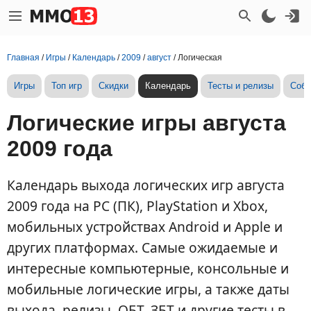
Главная
/
Игры
/
Календарь
/
2009
/
август
/
Логическая
Игры
Топ игр
Скидки
Календарь
Тесты и релизы
Собы
Логические игры августа
2009 года
Календарь выхода логических игр августа
2009 года на PC (ПК), PlayStation и Xbox,
мобильных устройствах Android и Apple и
других платформах. Самые ожидаемые и
интересные компьютерные, консольные и
мобильные логические игры, а также даты
выхода, релизы, ОБТ, ЗБТ и другие тесты в