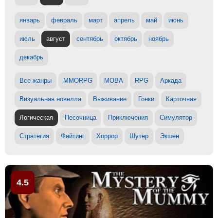
январь
февраль
март
апрель
май
июнь
июль
август
сентябрь
октябрь
ноябрь
декабрь
Все жанры
MMORPG
MOBA
RPG
Аркада
Визуальная новелла
Выживание
Гонки
Карточная
Логическая
Песочница
Приключения
Симулятор
Стратегия
Файтинг
Хоррор
Шутер
Экшен
4.5