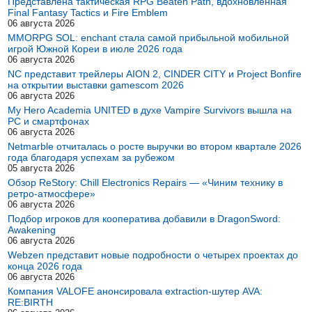
Представлена тактическая RPG Beaten Path, вдохновленная
Final Fantasy Tactics и Fire Emblem
06 августа 2026
MMORPG SOL: enchant стала самой прибыльной мобильной
игрой Южной Кореи в июле 2026 года
06 августа 2026
NC представит трейлеры AION 2, CINDER CITY и Project Bonfire
на открытии выставки gamescom 2026
06 августа 2026
My Hero Academia UNITED в духе Vampire Survivors вышла на
PC и смартфонах
06 августа 2026
Netmarble отчиталась о росте выручки во втором квартале 2026
года благодаря успехам за рубежом
05 августа 2026
Обзор ReStory: Chill Electronics Repairs — «Чиним технику в
ретро-атмосфере»
06 августа 2026
Подбор игроков для кооператива добавили в DragonSword:
Awakening
06 августа 2026
Webzen представит новые подробности о четырех проектах до
конца 2026 года
06 августа 2026
Компания VALOFE анонсировала extraction-шутер AVA:
RE:BIRTH