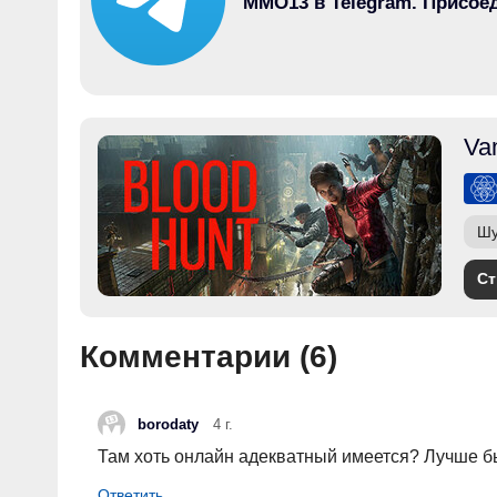
MMO13 в Telegram. Присое
Va
Шу
Ст
Комментарии (
6
)
borodaty
4 г.
Там хоть онлайн адекватный имеется? Лучше бы