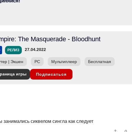
диняйся!
mpire: The Masquerade - Bloodhunt
27.04.2022
РЕЛИЗ
тер
|
Экшен
PC
Мультиплеер
Бесплатная
раница игры
Подписаться
 занимались сиквелом сингла как следует
0