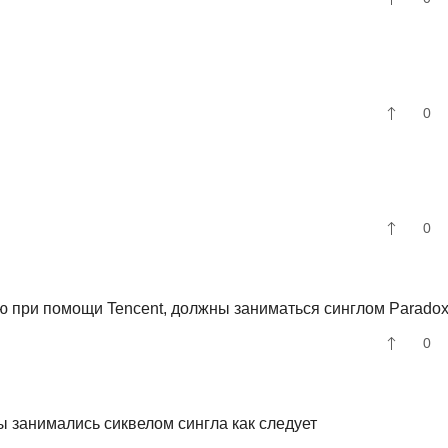
0
0
ю при помощи Tencent, должны заниматься синглом Parado
0
 занимались сиквелом сингла как следует