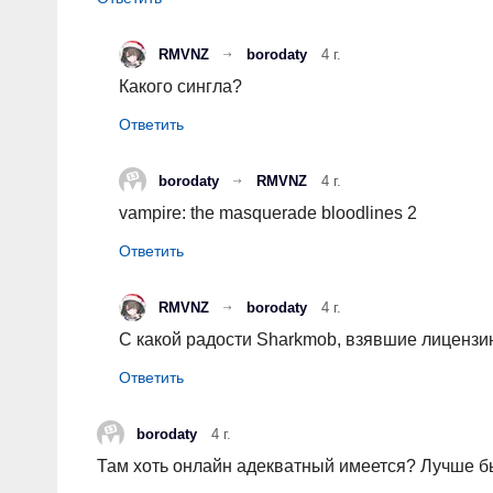
RMVNZ
borodaty
4 г.
Какого сингла?
borodaty
RMVNZ
4 г.
vampire: the masquerade bloodlines 2
RMVNZ
borodaty
4 г.
С какой радости Sharkmob, взявшие лицензи
borodaty
4 г.
Там хоть онлайн адекватный имеется? Лучше бы