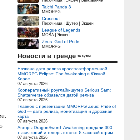
Песочница | Экшен | Выживание
Taichi Panda 3
MMORPG
Crossout
Песочница | Шутер | Экшен
League of Legends
MOBA | Экшен
Zeus: God of Pride
MMORPG
Новости в тренде
за сутки
Названа дата релиза кроссплатформенной
MMORPG Eclipse: The Awakening в Южной
Корее
07 августа 2026
Кооперативный роуглайк-шутер Serious Sam:
Shatterverse обзавелся датой релиза
07 августа 2026
Главное с презентации MMORPG Zeus: Pride of
God — дата релиза, монетизация и дорожная
е.
карта
07 августа 2026
ь
Авторы DragonSword: Awakening продали 300
тысяч копий и теперь готовят 8-часовой стрим
07 августа 2026