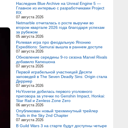
Наследник Blue Archive на Unreal Engine 5 —
Главное из интервью с разработчиками Project
RX
07 августа 2026
Netmarble отчиталась о росте выручки во
втором квартале 2026 года благодаря успехам
за рубежом
05 августа 2026
Ролевая игра про феодальную Японию
Expeditions: Samurai вышла в раннем доступе
07 августа 2026
Обновление середины 9-го сезона Marvel Rivals
добавило Капюшона
07 августа 2026
Первой играбельной участницей Десяти
заповедей в The Seven Deadly Sins: Origin стала
Дерриер
07 августа 2026
HoYoverse добилась первого уголовного
приговора за утечки по Genshin Impact, Honkai:
Star Rail и Zenless Zone Zero
06 августа 2026
Опубликован новый трехминутный трейлер
Trails in the Sky 2nd Chapter
07 августа 2026
В Guild Wars 3 на старте будут доступны четыре