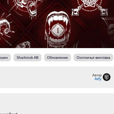
кшен
Sharkmob AB
Обновление
Охотничья винтовка
Автор
4efy