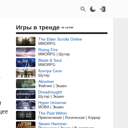
Игры в тренде
за сутки
The Elder Scrolls Online
MMORPG
Rising Fire
MMORPG | Шутер
Blade & Soul
MMORPG
Контра Сити
Шутер
о
Absolver
Файтинг | Экшен
Dreadnought
Шутер | Экшен
и
Hyper Universe
MOBA | Экшен
щее
The Past Within
Приключения | Логическая | Хоррор
Steam Hammer