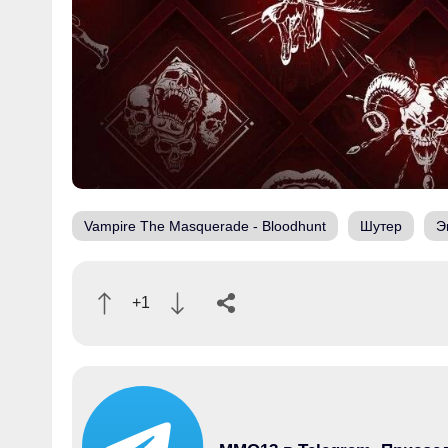
Vampire The Masquerade - Bloodhunt
Шутер
Э
+1