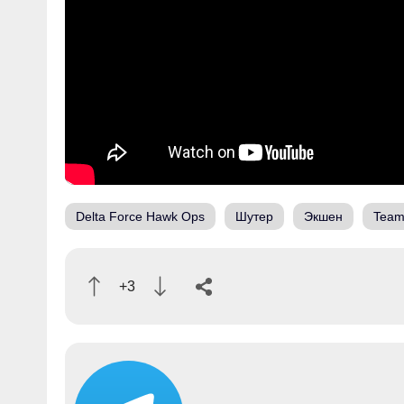
Delta Force Hawk Ops
Шутер
Экшен
Team
+3