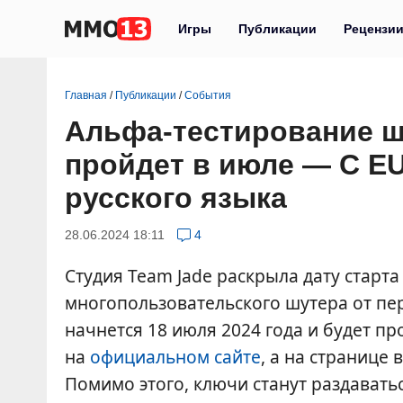
Игры
Публикации
Рецензи
Главная
/
Публикации
/
События
Альфа-тестирование шу
пройдет в июле — С E
русского языка
28.06.2024 18:11
4
Студия Team Jade раскрыла дату старт
многопользовательского шутера от пе
начнется 18 июля 2024 года и будет пр
на
официальном сайте
, а на странице 
Помимо этого, ключи станут раздаватьс