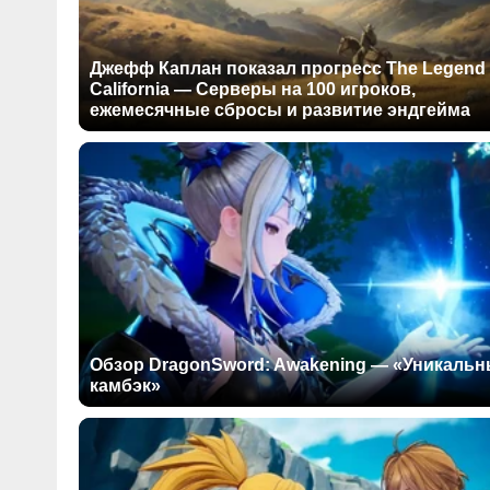
Джефф Каплан показал прогресс The Legend 
California — Серверы на 100 игроков,
ежемесячные сбросы и развитие эндгейма
Обзор DragonSword: Awakening — «Уникаль
камбэк»