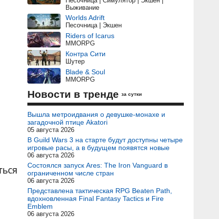
Песочница | Симулятор | Экшен |
Выживание
Worlds Adrift
Песочница | Экшен
Riders of Icarus
MMORPG
Контра Сити
Шутер
Blade & Soul
MMORPG
Новости в тренде
за сутки
Вышла метроидвания о девушке-монахе и
загадочной птице Akatori
05 августа 2026
В Guild Wars 3 на старте будут доступны четыре
игровые расы, а в будущем появятся новые
06 августа 2026
Состоялся запуск Ares: The Iron Vanguard в
ться
ограниченном числе стран
06 августа 2026
Представлена тактическая RPG Beaten Path,
вдохновленная Final Fantasy Tactics и Fire
Emblem
06 августа 2026