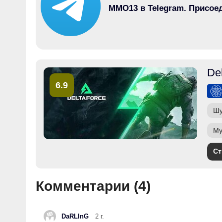
MMO13 в Telegram. Присое
De
6.9
Шу
Му
Ст
Комментарии (
4
)
DaRLlnG
2 г.