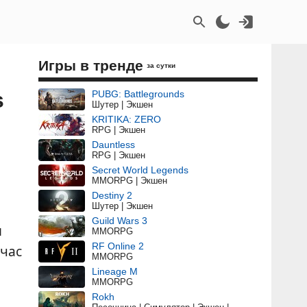
Игры в тренде
за сутки
s
PUBG: Battlegrounds
Шутер | Экшен
KRITIKA: ZERO
RPG | Экшен
Dauntless
RPG | Экшен
Secret World Legends
MMORPG | Экшен
Destiny 2
Шутер | Экшен
Guild Wars 3
п
MMORPG
RF Online 2
йчас
MMORPG
Lineage M
MMORPG
Rokh