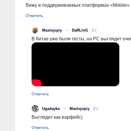
Вижу в поддерживаемых платформах «Mobile» и 
Maslojopiy
DaRLlnG
2 г.
В Китае уже были тесты, на PC выглядит оче
Ugadayka
Maslojopiy
2 г.
Выглядит как варфейс)