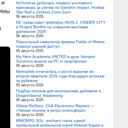
 и
HoYoverse добилась первого уголовного
приговора за утечки по Genshin Impact, Honkai:
жимы
Star Rail и Zenless Zone Zero
06 августа 2026
NC представит трейлеры AION 2, CINDER CITY
я
и Project Bonfire на открытии выставки
gamescom 2026
06 августа 2026
Пиксельный симулятор фермы Fields of Mistria
покинул ранний доступ
05 августа 2026
My Hero Academia UNITED в духе Vampire
Survivors вышла на PC и смартфонах
06 августа 2026
Netmarble отчиталась о росте выручки во
втором квартале 2026 года благодаря успехам
за рубежом
05 августа 2026
Подбор игроков для кооператива добавили в
DragonSword: Awakening
06 августа 2026
Обзор ReStory: Chill Electronics Repairs —
«Чиним технику в ретро-атмосфере»
06 августа 2026
MMORPG SOL: enchant стала самой
прибыльной мобильной игрой Южной Кореи в