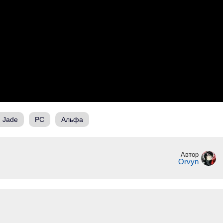
 Jade
PC
Альфа
Автор
Orvyn