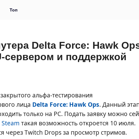
и
Топ
тера Delta Force: Hawk Op
U-сервером и поддержкой
а закрытого альфа-тестирования
рвого лица
Delta Force: Hawk Ops
. Данный эта
оходить только на PC. Подать заявку можно се
в
Steam
такая возможность откроется 10 июля.
я через Twitch Drops за просмотр стримов.