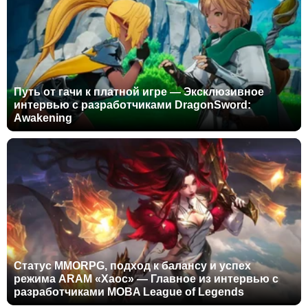
Путь от гачи к платной игре — Эксклюзивное
интервью с разработчиками DragonSword:
Awakening
Статус MMORPG, подход к балансу и успех
режима ARAM «Хаос» — Главное из интервью с
разработчиками MOBA League of Legends