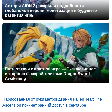
Авторы AION 2 раскрыли подробности
глобальной версии, монетизации и будущего
развития игры
Путь от гачи к платной игре — Эксклюзивное
интервью с разработчиками DragonSword:
Awakening
Нарисованная от руки метроидвания Fallen Tear: The
Ascension покинет ранний доступ в сентябре