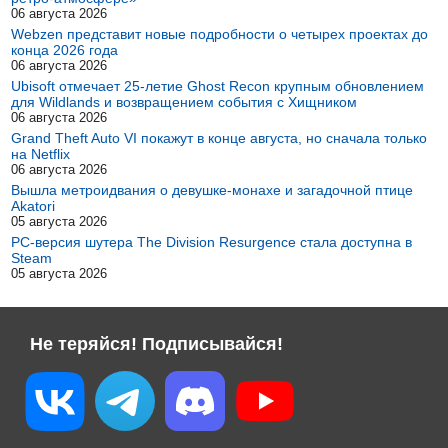
06 августа 2026
Webzen представит новые подробности о четырех проектах до
конца 2026 года
06 августа 2026
Ubisoft отмечает 25-летие Ghost Recon крупным обновлением
для Wildlands и возвращением события с Хищником
06 августа 2026
Grand Theft Auto VI покажут в конце августа, но сначала только
на Netflix
06 августа 2026
Вышла метроидвания о девушке-монахе и загадочной птице
Akatori
05 августа 2026
PC-версия шутера The Division Resurgence стала доступна в
Steam
05 августа 2026
Не теряйся! Подписывайся!