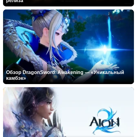
релиза
Обзор DragonSword: Awakening — «Уникальный
камбэк»