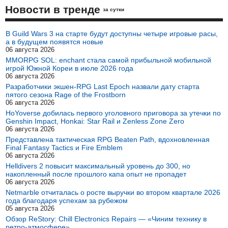
Новости в тренде
за сутки
В Guild Wars 3 на старте будут доступны четыре игровые расы,
а в будущем появятся новые
06 августа 2026
MMORPG SOL: enchant стала самой прибыльной мобильной
игрой Южной Кореи в июле 2026 года
06 августа 2026
Разработчики экшен-RPG Last Epoch назвали дату старта
пятого сезона Rage of the Frostborn
06 августа 2026
HoYoverse добилась первого уголовного приговора за утечки по
Genshin Impact, Honkai: Star Rail и Zenless Zone Zero
06 августа 2026
Представлена тактическая RPG Beaten Path, вдохновленная
Final Fantasy Tactics и Fire Emblem
06 августа 2026
Helldivers 2 повысит максимальный уровень до 300, но
накопленный после прошлого капа опыт не пропадет
06 августа 2026
Netmarble отчиталась о росте выручки во втором квартале 2026
года благодаря успехам за рубежом
05 августа 2026
Обзор ReStory: Chill Electronics Repairs — «Чиним технику в
ретро-атмосфере»