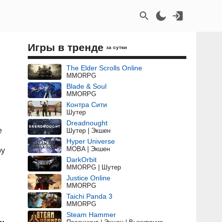
Игры в тренде
за сутки
The Elder Scrolls Online
MMORPG
Blade & Soul
MMORPG
Контра Сити
Шутер
Dreadnought
е
Шутер | Экшен
Hyper Universe
MOBA | Экшен
ру
DarkOrbit
MMORPG | Шутер
Justice Online
MMORPG
Taichi Panda 3
MMORPG
Steam Hammer