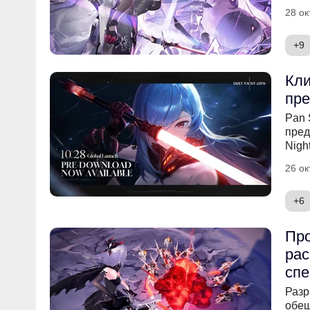
28 ок
+9
Кли
пре
Pan 
пред
Nigh
26 ок
+6
Про
рас
спе
Разр
обещ