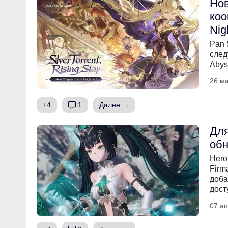
Нов
коо
Nig
Pan 
след
Abys
26 ма
+4
1
Далее →
Для
обн
Hero
Firm
доба
дост
07 ап