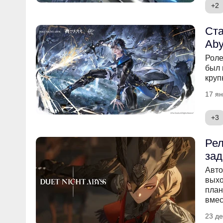
+2
Ста
Aby
Роле
был 
круп
17 ян
+3
Рел
зад
Авто
выхо
план
вмес
23 де