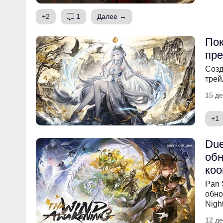
+2
1
Далее →
Пок
пре
Созд
трей
15 де
+1
Due
обн
коо
Pan 
обно
Nigh
12 де