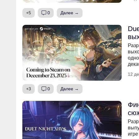
+5
0
Далее →
Due
вых
Разр
выхо
одно
дека
12 де
+3
0
Далее →
Фин
сю
Разр
выпу
игре