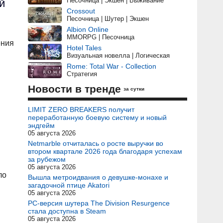
Песочница | Экшен | Выживание
й
Crossout
Песочница | Шутер | Экшен
Albion Online
MMORPG | Песочница
ения
Hotel Tales
Визуальная новелла | Логическая
Rome: Total War - Collection
Стратегия
Новости в тренде
за сутки
LIMIT ZERO BREAKERS получит
переработанную боевую систему и новый
эндгейм
05 августа 2026
Netmarble отчиталась о росте выручки во
втором квартале 2026 года благодаря успехам
за рубежом
05 августа 2026
ло
Вышла метроидвания о девушке-монахе и
загадочной птице Akatori
05 августа 2026
PC-версия шутера The Division Resurgence
стала доступна в Steam
05 августа 2026