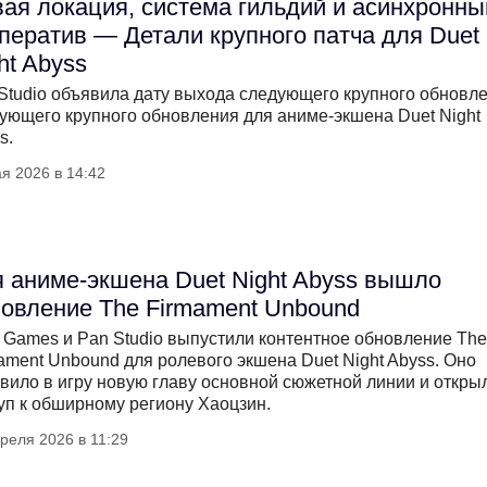
ая локация, система гильдий и асинхронны
ператив — Детали крупного патча для Duet
ht Abyss
Studio объявила дату выхода следующего крупного обновл
ующего крупного обновления для аниме-экшена Duet Night
s.
я 2026 в 14:42
 аниме-экшена Duet Night Abyss вышло
овление The Firmament Unbound
 Games и Pan Studio выпустили контентное обновление The
ament Unbound для ролевого экшена Duet Night Abyss. Оно
вило в игру новую главу основной сюжетной линии и откры
уп к обширному региону Хаоцзин.
реля 2026 в 11:29