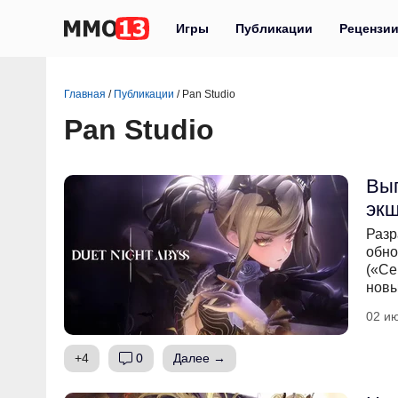
Игры
Публикации
Рецензи
Главная
/
Публикации
/
Pan Studio
Pan Studio
Вып
экш
Разр
обно
(«Се
новы
02 ию
+4
0
Далее →