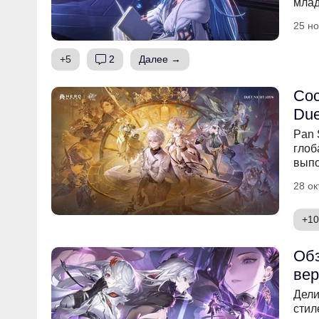
млад
25 но
+5
2
Далее →
Сос
Due
Pan 
глоб
выпо
28 ок
+10
Обз
вер
Дели
стил