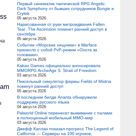
Первый синематик тактической RPG Angelic:
Dark Symphony от бывших сотрудников Bungie и
Crytek
ss
05 августа 2026
Нарисованная от руки метроидвания Fallen
Tear: The Ascension покинет ранний доступ в
сентябре
05 августа 2026
тча
Событие «Морские хищники» в Warface
принесло с собой PvP-режим «Охота за
головами»
05 августа 2026
Kakao Games официально анонсировала
MMORPG ArcheAge S: Strait of Freedom
03 августа 2026
Пиксельный симулятор фермы Fields of Mistria
eam
покинул ранний доступ
05 августа 2026
В последнем билде Ananta обнаружили
поддержку русского языка
в
04 августа 2026
Palworld Online перенесет выживание с палами
в полноценный мобильный MMO-мир
03 августа 2026
Джефф Каплан показал прогресс The Legend of
California — Серверы на 100 игроков,