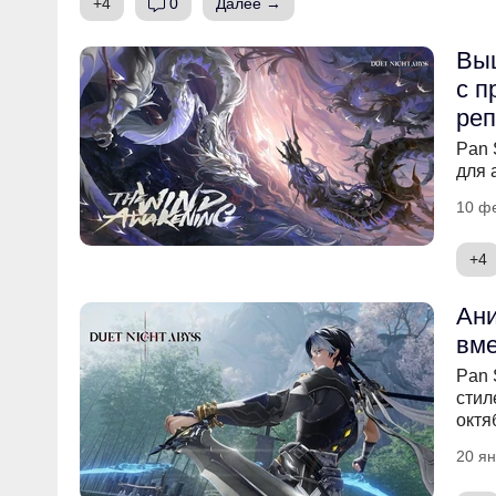
+4
0
Далее →
Выш
с п
реп
Pan 
для 
10 ф
+4
Ани
вме
Pan 
стил
октя
20 ян