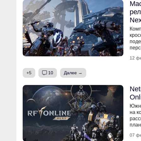
Мас
рел
Nex
Комп
крос
поде
перс
12 ф
+5
10
Далее →
Net
Onl
Южно
на к
расс
план
07 ф