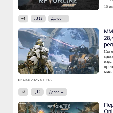
10 ию
+4
17
Далее →
MMO
28,
рел
Согл
крос
изда
прео
милл
02 мая 2025 в 10:45
+3
2
Далее →
Пе
Onl