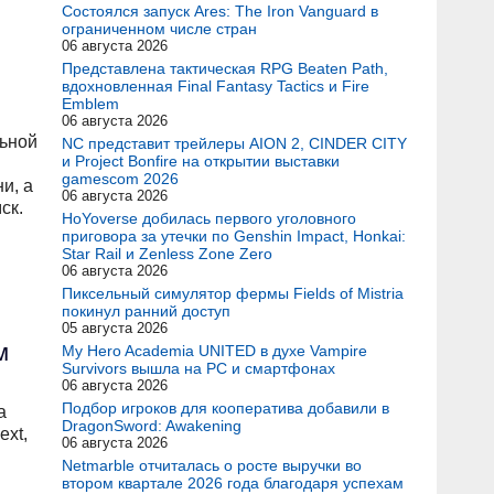
Состоялся запуск Ares: The Iron Vanguard в
ограниченном числе стран
06 августа 2026
Представлена тактическая RPG Beaten Path,
вдохновленная Final Fantasy Tactics и Fire
Emblem
06 августа 2026
льной
NC представит трейлеры AION 2, CINDER CITY
и Project Bonfire на открытии выставки
gamescom 2026
и, а
06 августа 2026
ск.
HoYoverse добилась первого уголовного
приговора за утечки по Genshin Impact, Honkai:
Star Rail и Zenless Zone Zero
06 августа 2026
Пиксельный симулятор фермы Fields of Mistria
покинул ранний доступ
05 августа 2026
м
My Hero Academia UNITED в духе Vampire
Survivors вышла на PC и смартфонах
06 августа 2026
Подбор игроков для кооператива добавили в
а
DragonSword: Awakening
xt,
06 августа 2026
Netmarble отчиталась о росте выручки во
втором квартале 2026 года благодаря успехам