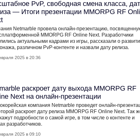
штабное PvP, свободная смена класса, да
иза — Итоги презентации MMORPG RF Onl
t
ания Netmarble провела онлайн-презентацию, посвященну
сплатформенной MMORPG RF Online Next. Разработчики
лились актуальными кадрами из игры, рассказали о развит
онажа, различном PvP-контенте и назвали дату релиза.
евраля 2025 в 20:36
marble раскроет дату выхода MMORPG RF
ine Next на онлайн-презентации
корейская компания Netmarble проведет онлайн-презента
оторой раскроет дату релиза MMORPG RF Online Next. Так ж
кажут подробности о самой игре, в том числе о контенте и
ах разработчиков.
евраля 2025 в 09:10