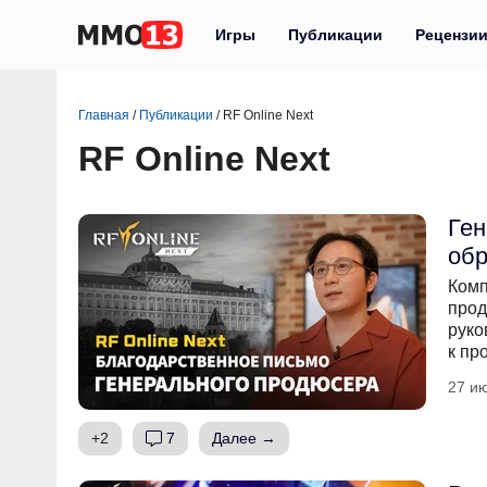
Игры
Публикации
Рецензи
Главная
/
Публикации
/
RF Online Next
RF Online Next
Ген
обр
Комп
прод
руко
к пр
27 ию
+2
7
Далее →