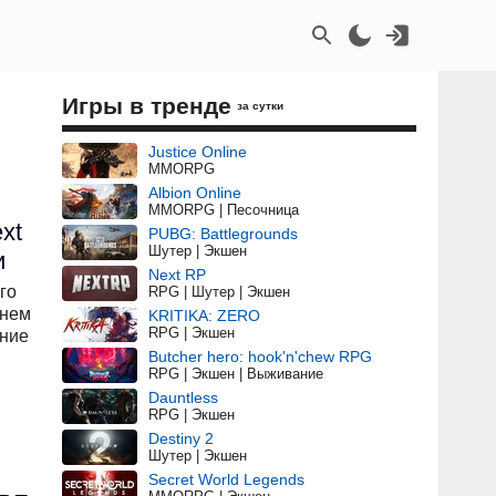
Игры в тренде
за сутки
Justice Online
MMORPG
Albion Online
MMORPG | Песочница
xt
PUBG: Battlegrounds
Шутер | Экшен
и
Next RP
го
RPG | Шутер | Экшен
 нем
KRITIKA: ZERO
RPG | Экшен
ание
Butcher hero: hook'n'chew RPG
RPG | Экшен | Выживание
Dauntless
RPG | Экшен
Destiny 2
Шутер | Экшен
Secret World Legends