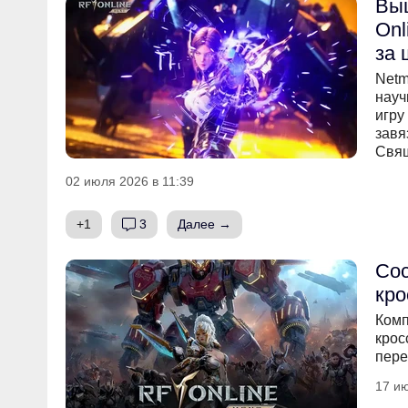
Вы
Onl
за 
Netm
науч
игру
завя
Свя
02 июля 2026 в 11:39
+1
3
Далее →
Сос
кр
Комп
крос
пере
17 ию