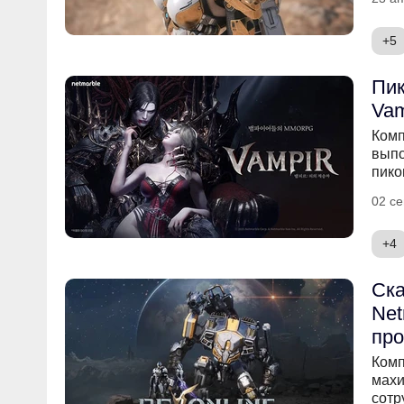
+5
Пи
Vam
Комп
выпо
пико
02 се
+4
Ска
Net
про
Комп
махи
сотр