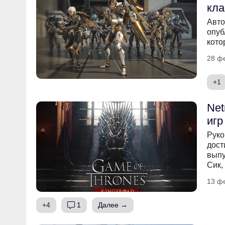
кла
Авто
опуб
кото
28 ф
+1
Net
игр
Руко
дост
выпу
Сик,
13 ф
+4
1
Далее →