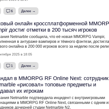
6
Далее →
ковый онлайн кроссплатформенной MMOR
pir достиг отметки в 200 тысяч игроков
ания Netmarble сообщила, что её новая MMORPG Vampir,
лненная в антураже вампиров и тёмного фэнтези, достигл
вого онлайна в 200 000 игроков всего за неделю после рели
нтября 2025 в 18:05
1
Далее →
ндал в MMORPG RF Online Next: сотрудник
marble «рисовал» топовые предметы и
давал их игрокам
ания Netmarble подтвердила инцидент с внутриигровыми
нациями в MMORPG RF Online Next, связанными с одним и
удников дочерней студии Netmarble N2.