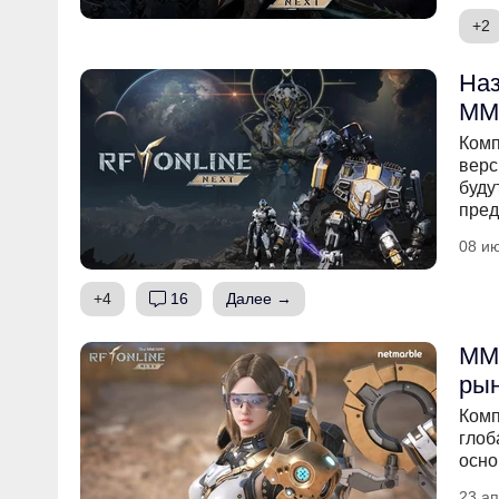
+2
Наз
MM
Комп
верс
буду
пред
08 ию
+4
16
Далее →
MMO
рын
Комп
глоб
осно
23 ап