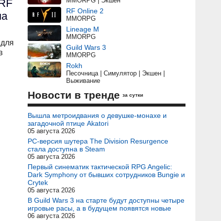
MMORPG | Экшен
 RF
RF Online 2
на
MMORPG
Lineage M
MMORPG
 для
Guild Wars 3
в
MMORPG
Rokh
Песочница | Симулятор | Экшен |
Выживание
Новости в тренде
за сутки
Вышла метроидвания о девушке-монахе и
загадочной птице Akatori
05 августа 2026
PC-версия шутера The Division Resurgence
стала доступна в Steam
05 августа 2026
Первый синематик тактической RPG Angelic:
Dark Symphony от бывших сотрудников Bungie и
Crytek
05 августа 2026
В Guild Wars 3 на старте будут доступны четыре
игровые расы, а в будущем появятся новые
06 августа 2026