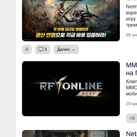
Netm
коре
игру
трем
09 ап
0
3
Далее →
MM
на 
Комп
MMOR
моби
20 ма
+3
Net