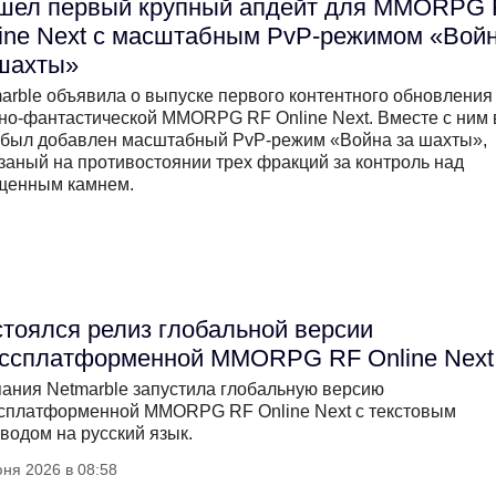
шел первый крупный апдейт для MMORPG
ine Next с масштабным PvP-режимом «Вой
шахты»
arble объявила о выпуске первого контентного обновления
но-фантастической MMORPG RF Online Next. Вместе с ним 
 был добавлен масштабный PvP-режим «Война за шахты»,
заный на противостоянии трех фракций за контроль над
щенным камнем.
тоялся релиз глобальной версии
оссплатформенной MMORPG RF Online Next
ания Netmarble запустила глобальную версию
сплатформенной MMORPG RF Online Next с текстовым
водом на русский язык.
ня 2026 в 08:58