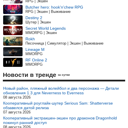
RPG | Экшен
Butcher hero: hook'n'chew RPG
RPG | Экшен | Выживание
Destiny 2
Шутер | Экшен
Secret World Legends
MMORPG | Экшен
Rokh
Песочница | Симулятор | Экшен | Выживание
Lineage M
MMORPG
RF Online 2
MMORPG
Новости в тренде
за сутки
Новый район, пляжный волейбол и два персонажа — Детали
обновления 1.3 для Neverness to Everness
08 августа 2026
Кооперативный роуглайк-шутер Serious Sam: Shatterverse
обзавелся датой релиза
07 августа 2026
Кооперативный экстракшен-экшен про драконов Dragonhold
покинул ранний доступ
08 августа 2026