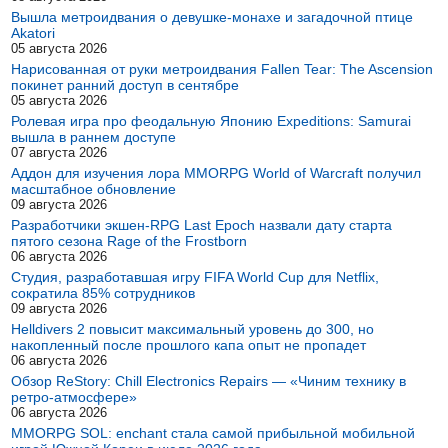
Вышла метроидвания о девушке-монахе и загадочной птице
Akatori
05 августа 2026
Нарисованная от руки метроидвания Fallen Tear: The Ascension
покинет ранний доступ в сентябре
05 августа 2026
Ролевая игра про феодальную Японию Expeditions: Samurai
вышла в раннем доступе
07 августа 2026
Аддон для изучения лора MMORPG World of Warcraft получил
масштабное обновление
09 августа 2026
Разработчики экшен-RPG Last Epoch назвали дату старта
пятого сезона Rage of the Frostborn
06 августа 2026
Студия, разработавшая игру FIFA World Cup для Netflix,
сократила 85% сотрудников
09 августа 2026
Helldivers 2 повысит максимальный уровень до 300, но
накопленный после прошлого капа опыт не пропадет
06 августа 2026
Обзор ReStory: Chill Electronics Repairs — «Чиним технику в
ретро-атмосфере»
06 августа 2026
MMORPG SOL: enchant стала самой прибыльной мобильной