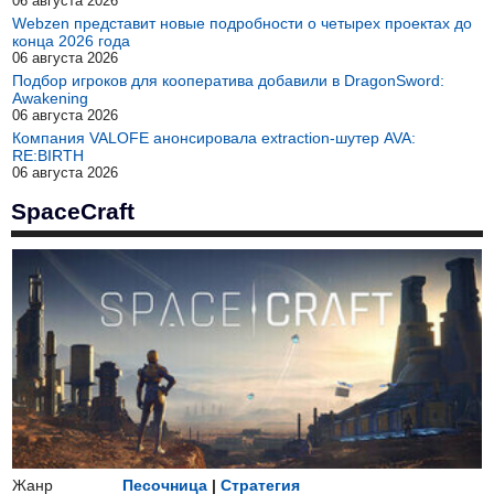
06 августа 2026
Webzen представит новые подробности о четырех проектах до
конца 2026 года
06 августа 2026
Подбор игроков для кооператива добавили в DragonSword:
Awakening
06 августа 2026
Компания VALOFE анонсировала extraction-шутер AVA:
RE:BIRTH
06 августа 2026
SpaceCraft
Жанр
Песочница
|
Стратегия