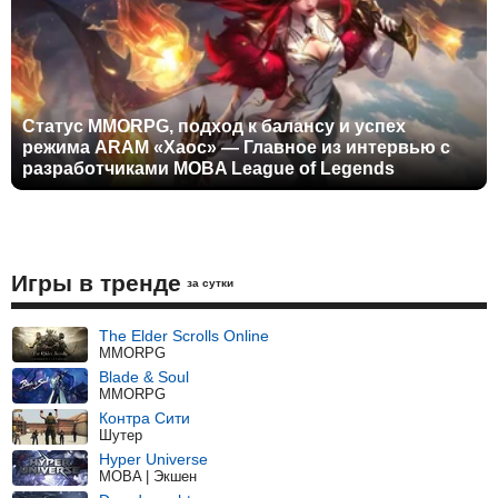
Статус MMORPG, подход к балансу и успех
режима ARAM «Хаос» — Главное из интервью с
разработчиками MOBA League of Legends
Игры в тренде
за сутки
The Elder Scrolls Online
MMORPG
Blade & Soul
MMORPG
Контра Сити
Шутер
Hyper Universe
MOBA | Экшен