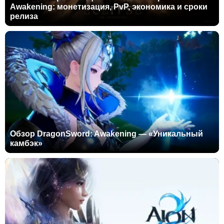
Awakening: монетизация, PvP, экономика и сроки
релиза
Обзор DragonSword: Awakening — «Уникальный
камбэк»