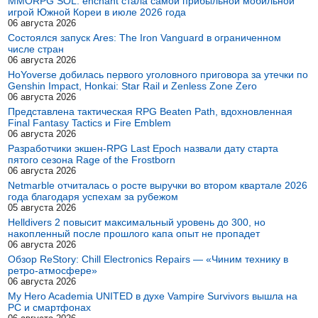
MMORPG SOL: enchant стала самой прибыльной мобильной
игрой Южной Кореи в июле 2026 года
06 августа 2026
Состоялся запуск Ares: The Iron Vanguard в ограниченном
числе стран
06 августа 2026
HoYoverse добилась первого уголовного приговора за утечки по
Genshin Impact, Honkai: Star Rail и Zenless Zone Zero
06 августа 2026
Представлена тактическая RPG Beaten Path, вдохновленная
Final Fantasy Tactics и Fire Emblem
06 августа 2026
Разработчики экшен-RPG Last Epoch назвали дату старта
пятого сезона Rage of the Frostborn
06 августа 2026
Netmarble отчиталась о росте выручки во втором квартале 2026
года благодаря успехам за рубежом
05 августа 2026
Helldivers 2 повысит максимальный уровень до 300, но
накопленный после прошлого капа опыт не пропадет
06 августа 2026
Обзор ReStory: Chill Electronics Repairs — «Чиним технику в
ретро-атмосфере»
06 августа 2026
My Hero Academia UNITED в духе Vampire Survivors вышла на
PC и смартфонах