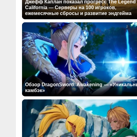
Джефф Каплан показал прогресс The Legend 
California — Серверы на 100 игроков,
ежемесячные сбросы и развитие эндгейма
Обзор DragonSword: Awakening — «Уникаль
камбэк»