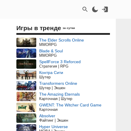
Игры в тренде
за сутки
The Elder Scrolls Online
MMORPG
Blade & Soul
MMORPG
SpellForce 3 Reforced
Стратегия | RPG
Контра Сити
Шутер
Transformers Online
Шутер | Экшен
The Amazing Eternals
Карточная | Шутер
GWENT: The Witcher Card Game
Карточная
Absolver
Файтинг | Экшен
Hyper Universe