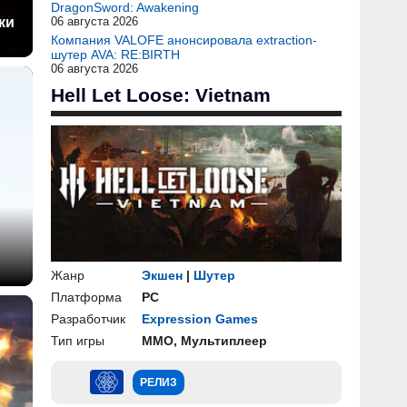
DragonSword: Awakening
ки
06 августа 2026
Компания VALOFE анонсировала extraction-
шутер AVA: RE:BIRTH
06 августа 2026
Hell Let Loose: Vietnam
Жанр
Экшен
|
Шутер
Платформа
PC
Разработчик
Expression Games
Тип игры
ММО, Мультиплеер
РЕЛИЗ