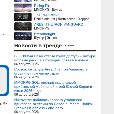
MOBA | Экшен
Rising Fire
MMORPG | Шутер
The Past Within
Приключения | Логическая | Хоррор
ARES: THE IRON VANGUARD
MMORPG
Dreadnought
не
Шутер | Экшен
Новости в тренде
за сутки
В Guild Wars 3 на старте будут доступны четыре
игровые расы, а в будущем появятся новые
06 августа 2026
Состоялся запуск Ares: The Iron Vanguard в
ограниченном числе стран
06 августа 2026
MMORPG SOL: enchant стала самой
прибыльной мобильной игрой Южной Кореи в
июле 2026 года
06 августа 2026
HoYoverse добилась первого уголовного
ными
приговора за утечки по Genshin Impact, Honkai:
Star Rail и Zenless Zone Zero
06 августа 2026