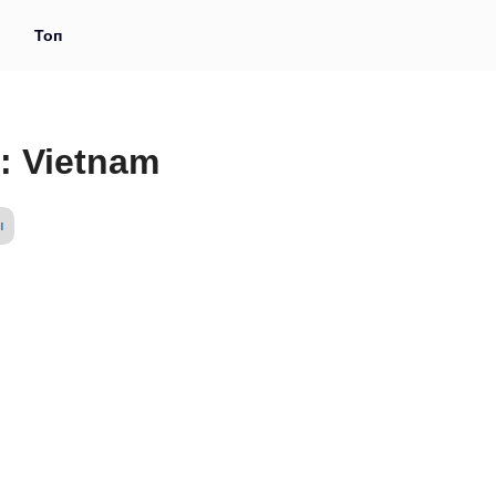
и
Топ
: Vietnam
ы