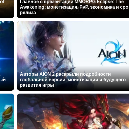
of
Главное с презентации MMORPG Eclipse: The
Awakening: монетизация, PvP, экономика и сро
релиза
Авторы AION 2 раскрыли подробности
ный
глобальной версии, монетизации и будущего
развития игры