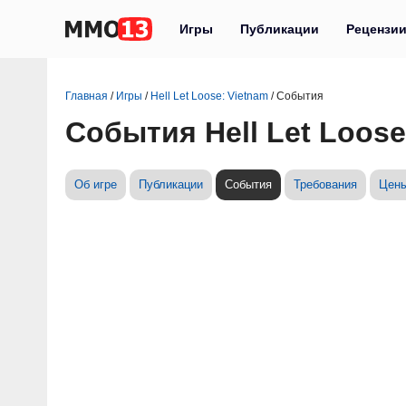
Игры
Публикации
Рецензи
Главная
/
Игры
/
Hell Let Loose: Vietnam
/
События
События Hell Let Loose
Об игре
Публикации
События
Требования
Цен