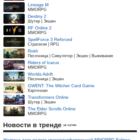
Lineage M
MMORPG
Destiny 2
Шутер | Экшен
RF Online 2
MMORPG
SpellForce 3 Reforced
Стратегия | RPG
Rokh
Песочница | Симулятор | Экшен | Выживание
Riders of Icarus
MMORPG
Worlds Adrift
Песочница | Экшен
GWENT: The Witcher Card Game
Карточная
Transformers Online
Шутер | Экшен
The Elder Scrolls Online
MMORPG
Новости в тренде
за сутки
Названа дата релиза кроссплатформенной MMORPG Eclipse: