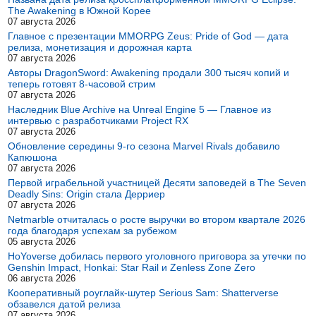
The Awakening в Южной Корее
07 августа 2026
Главное с презентации MMORPG Zeus: Pride of God — дата
релиза, монетизация и дорожная карта
07 августа 2026
Авторы DragonSword: Awakening продали 300 тысяч копий и
теперь готовят 8-часовой стрим
07 августа 2026
Наследник Blue Archive на Unreal Engine 5 — Главное из
интервью с разработчиками Project RX
07 августа 2026
Обновление середины 9-го сезона Marvel Rivals добавило
Капюшона
07 августа 2026
Первой играбельной участницей Десяти заповедей в The Seven
Deadly Sins: Origin стала Дерриер
07 августа 2026
Netmarble отчиталась о росте выручки во втором квартале 2026
года благодаря успехам за рубежом
05 августа 2026
HoYoverse добилась первого уголовного приговора за утечки по
Genshin Impact, Honkai: Star Rail и Zenless Zone Zero
06 августа 2026
Кооперативный роуглайк-шутер Serious Sam: Shatterverse
обзавелся датой релиза
07 августа 2026