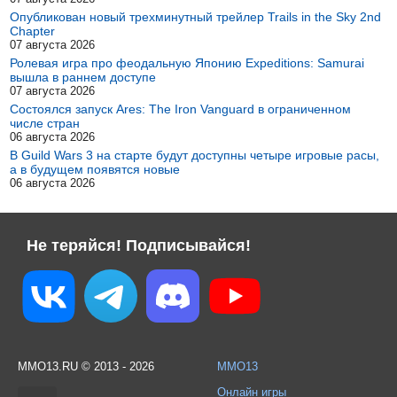
Опубликован новый трехминутный трейлер Trails in the Sky 2nd
Chapter
07 августа 2026
Ролевая игра про феодальную Японию Expeditions: Samurai
вышла в раннем доступе
07 августа 2026
Состоялся запуск Ares: The Iron Vanguard в ограниченном
числе стран
06 августа 2026
В Guild Wars 3 на старте будут доступны четыре игровые расы,
а в будущем появятся новые
06 августа 2026
Не теряйся! Подписывайся!
MMO13.RU © 2013 - 2026
MMO13
Онлайн игры