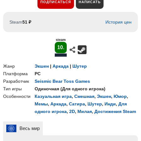
ПОДПИСАТЬСЯ
НАПИСАТЬ
Steam
51 ₽
История цен
steam
10.
Жанр
Экшен
|
Аркада
|
Шутер
Платформа
PC
Разработчик
Seismic Bear Toss Games
Тип игры
Одиночная
(
Для одного игрока
)
Особенности
Казуальная игра
,
Смешная
,
Экшен
,
Юмор
,
Мемы
,
Аркада
,
Сатира
,
Шутер
,
Инди
,
Для
одного игрока
,
2D
,
Милая
,
Достижения Steam
Весь мир