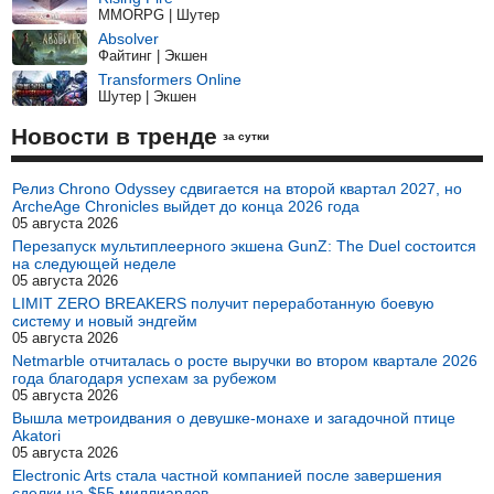
MMORPG | Шутер
Absolver
Файтинг | Экшен
Transformers Online
Шутер | Экшен
Новости в тренде
за сутки
Релиз Chrono Odyssey сдвигается на второй квартал 2027, но
ArcheAge Chronicles выйдет до конца 2026 года
05 августа 2026
Перезапуск мультиплеерного экшена GunZ: The Duel состоится
на следующей неделе
05 августа 2026
LIMIT ZERO BREAKERS получит переработанную боевую
систему и новый эндгейм
05 августа 2026
Netmarble отчиталась о росте выручки во втором квартале 2026
года благодаря успехам за рубежом
05 августа 2026
Вышла метроидвания о девушке-монахе и загадочной птице
Akatori
05 августа 2026
Electronic Arts стала частной компанией после завершения
сделки на $55 миллиардов