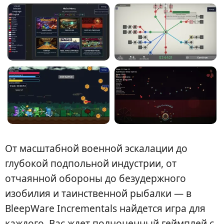
От масштабной военной эскалации до
глубокой подпольной индустрии, от
отчаянной обороны до безудержного
изобилия и таинственной рыбалки — в
BleepWare Incrementals найдется игра для
каждого. Вас ждет полноценный геймплей с