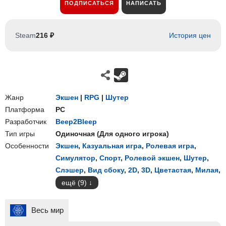
ПОДПИСАТЬСЯ
НАПИСАТЬ
Steam
216 ₽
История цен
Жанр
Экшен
|
RPG
|
Шутер
Платформа
PC
Разработчик
Beep2Bleep
Тип игры
Одиночная
(
Для одного игрока
)
Особенности
Экшен
,
Казуальная игра
,
Ролевая игра
,
Симулятор
,
Спорт
,
Ролевой экшен
,
Шутер
,
Слэшер
,
Вид сбоку
,
2D
,
3D
,
Цветастая
,
Милая
,
ещё (9)
Весь мир