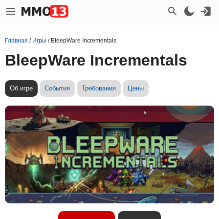
Главная
/
Игры
/
BleepWare Incrementals
BleepWare Incrementals
Об игре
События
Требования
Цены