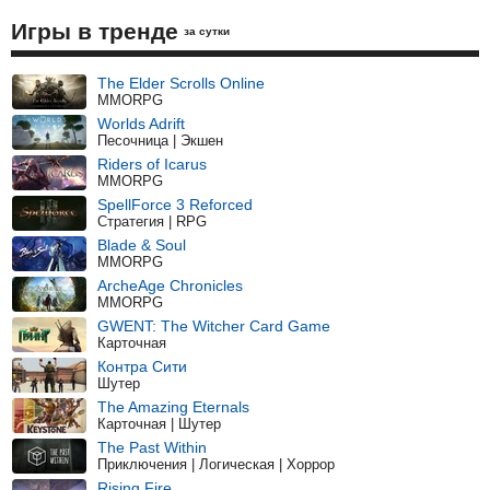
Игры в тренде
за сутки
The Elder Scrolls Online
MMORPG
Worlds Adrift
Песочница | Экшен
Riders of Icarus
MMORPG
SpellForce 3 Reforced
Стратегия | RPG
Blade & Soul
MMORPG
ArcheAge Chronicles
MMORPG
GWENT: The Witcher Card Game
Карточная
Контра Сити
Шутер
The Amazing Eternals
Карточная | Шутер
The Past Within
Приключения | Логическая | Хоррор
Rising Fire