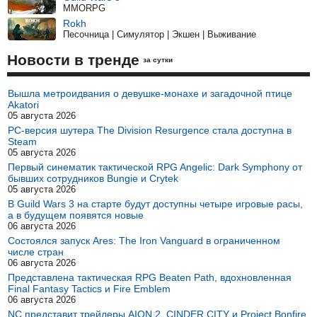
MMORPG
Rokh
Песочница | Симулятор | Экшен | Выживание
Новости в тренде
за сутки
Вышла метроидвания о девушке-монахе и загадочной птице
Akatori
05 августа 2026
PC-версия шутера The Division Resurgence стала доступна в
Steam
05 августа 2026
Первый синематик тактической RPG Angelic: Dark Symphony от
бывших сотрудников Bungie и Crytek
05 августа 2026
В Guild Wars 3 на старте будут доступны четыре игровые расы,
а в будущем появятся новые
06 августа 2026
Состоялся запуск Ares: The Iron Vanguard в ограниченном
числе стран
06 августа 2026
Представлена тактическая RPG Beaten Path, вдохновленная
Final Fantasy Tactics и Fire Emblem
06 августа 2026
NC представит трейлеры AION 2, CINDER CITY и Project Bonfire