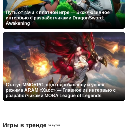
Путь от гачи к платной игре — Эксклюзивное
интервью с разработчиками DragonSword:
Awakening
Статус MMORPG, подход к балансу и успех
режима ARAM «Хаос» — Главное из интервью с
разработчиками MOBA League of Legends
Игры в тренде
за сутки