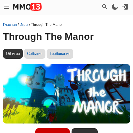
Главная
/
Игры
/
Through The Manor
Through The Manor
Об игре
События
Требования