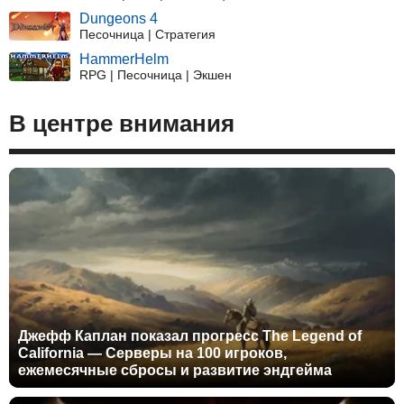
Dungeons 4
Песочница | Стратегия
HammerHelm
RPG | Песочница | Экшен
В центре внимания
Джефф Каплан показал прогресс The Legend of
California — Серверы на 100 игроков,
ежемесячные сбросы и развитие эндгейма