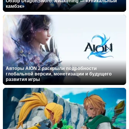
Обзор DragonSword: Awakening — «Уникальный
камбэк»
Авторы AION 2 раскрыли подробности
глобальной версии, монетизации и будущего
развития игры