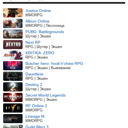
Justice Online
MMORPG
Albion Online
MMORPG | Песочница
PUBG: Battlegrounds
Шутер | Экшен
Next RP
RPG | Шутер | Экшен
KRITIKA: ZERO
RPG | Экшен
Butcher hero: hook'n'chew RPG
RPG | Экшен | Выживание
Dauntless
RPG | Экшен
Destiny 2
Шутер | Экшен
Secret World Legends
MMORPG | Экшен
RF Online 2
MMORPG
Lineage M
MMORPG
Guild Wars 3