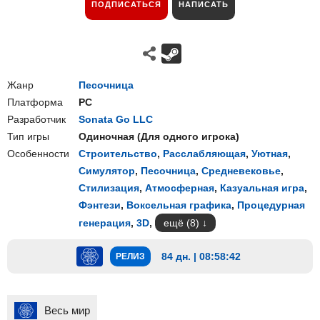
ПОДПИСАТЬСЯ
НАПИСАТЬ
Жанр
Песочница
Платформа
PC
Разработчик
Sonata Go LLC
Тип игры
Одиночная
(
Для одного игрока
)
Особенности
Строительство
,
Расслабляющая
,
Уютная
,
Симулятор
,
Песочница
,
Средневековье
,
Стилизация
,
Атмосферная
,
Казуальная игра
,
Фэнтези
,
Воксельная графика
,
Процедурная
генерация
,
3D
,
ещё (8)
84 дн. | 08:58:41
РЕЛИЗ
Весь мир