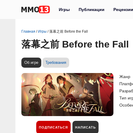
Игры
Публикации
Рецензи
Главная
/
Игры
/
落幕之前 Before the Fall
落幕之前 Before the Fall
Об игре
Требования
Жанр
Платф
Разраб
Тип иг
Особе
ПОДПИСАТЬСЯ
НАПИСАТЬ