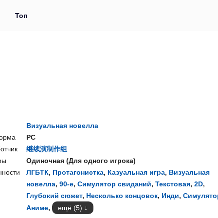
и
Топ
Визуальная новелла
орма
PC
отчик
继续演制作组
ры
Одиночная
(
Для одного игрока
)
нности
ЛГБТК
,
Протагонистка
,
Казуальная игра
,
Визуальная
новелла
,
90-е
,
Симулятор свиданий
,
Текстовая
,
2D
,
Глубокий сюжет
,
Несколько концовок
,
Инди
,
Симулято
Аниме
,
ещё (5)