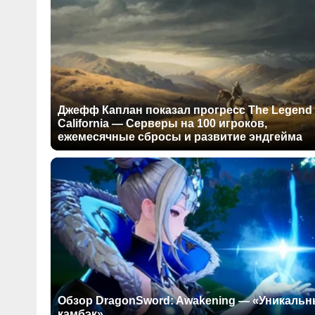
Джефф Каплан показал прогресс The Legend 
California — Серверы на 100 игроков,
ежемесячные сбросы и развитие эндгейма
Обзор DragonSword: Awakening — «Уникаль
камбэк»