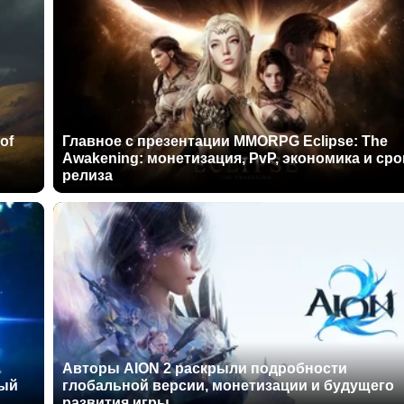
of
Главное с презентации MMORPG Eclipse: The
Awakening: монетизация, PvP, экономика и сро
релиза
Авторы AION 2 раскрыли подробности
ный
глобальной версии, монетизации и будущего
развития игры