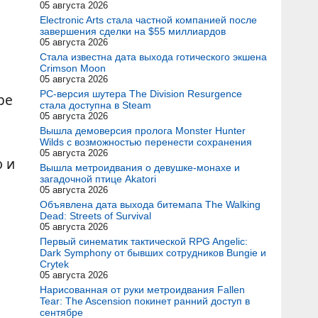
05 августа 2026
Electronic Arts стала частной компанией после
завершения сделки на $55 миллиардов
05 августа 2026
Стала известна дата выхода готического экшена
Crimson Moon
05 августа 2026
PC-версия шутера The Division Resurgence
ре
стала доступна в Steam
05 августа 2026
Вышла демоверсия пролога Monster Hunter
Wilds с возможностью перенести сохранения
05 августа 2026
ю и
Вышла метроидвания о девушке-монахе и
загадочной птице Akatori
05 августа 2026
Объявлена дата выхода битемапа The Walking
Dead: Streets of Survival
05 августа 2026
Первый синематик тактической RPG Angelic:
Dark Symphony от бывших сотрудников Bungie и
Crytek
05 августа 2026
Нарисованная от руки метроидвания Fallen
Tear: The Ascension покинет ранний доступ в
сентябре