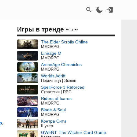
Игры в тренде
за сутки
The Elder Scrolls Online
MMORPG
Lineage M
MMORPG
ArcheAge Chronicles
MMORPG
Worlds Adrift
Песочница | Экшен
SpellForce 3 Reforced
Стратегия | RPG
Riders of Icarus
MMORPG
Blade & Soul
MMORPG
Контра Сити
р
,
Шутер
GWENT: The Witcher Card Game