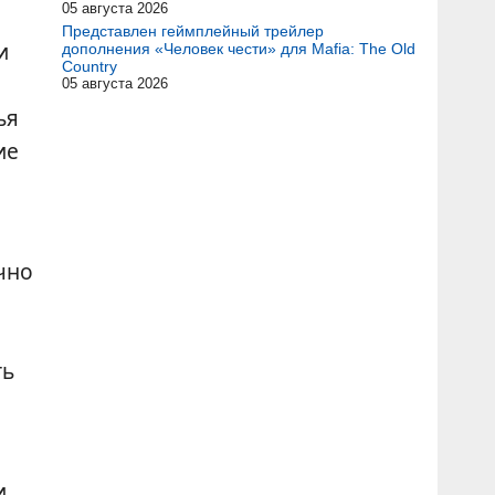
05 августа 2026
Представлен геймплейный трейлер
и
дополнения «Человек чести» для Mafia: The Old
Country
05 августа 2026
ья
ие
чно
ть
и