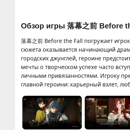
Обзор игры 落幕之前 Before th
落幕之前 Before the Fall погружает игроко
сюжета оказывается начинающий драм
городских джунглей, героине предстои
мечты о творческом успехе часто всту
личными привязанностями. Игроку пре
главной героини: карьерный взлет, люб