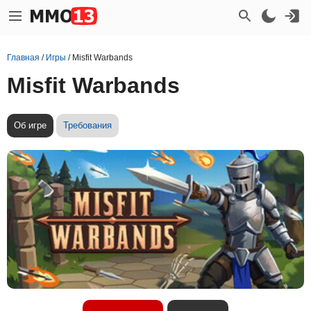
Главная
/
Игры
/
Misfit Warbands
Misfit Warbands
Об игре
Требования