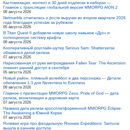
Кастомизация, контент и 30 дней подписки в наборах —
Главное с трансляции глобальной версии MMORPG AION 2
08 августа 2026
Netmarble отчиталась о росте выручки во втором квартале 2026
года благодаря успехам за рубежом
05 августа 2026
В Titan Quest II добавили новую школу навыков «Дух» и
полноценную систему крафта
08 августа 2026
Кооперативный роуглайк-шутер Serious Sam: Shatterverse
обзавелся датой релиза
07 августа 2026
Нарисованная от руки метроидвания Fallen Tear: The Ascension
покинет ранний доступ в сентябре
05 августа 2026
Новый район, пляжный волейбол и два персонажа — Детали
обновления 1.3 для Neverness to Everness
08 августа 2026
Главное с презентации MMORPG Zeus: Pride of God — дата
релиза, монетизация и дорожная карта
07 августа 2026
Названа дата релиза кроссплатформенной MMORPG Eclipse:
The Awakening в Южной Корее
07 августа 2026
Ролевая игра про феодальную Японию Expeditions: Samurai
вышла в раннем доступе