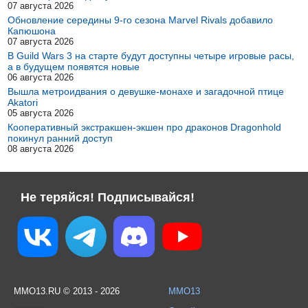
07 августа 2026
Обновление середины 9-го сезона Marvel Rivals добавило
Капюшона
07 августа 2026
В Guild Wars 3 на старте будут доступны четыре игровые расы,
а в будущем появятся новые
06 августа 2026
Вышла метроидвания о девушке-монахе и загадочной птице
Akatori
05 августа 2026
Кооперативный экстракшен-экшен про драконов Dragonhold
покинул ранний доступ
08 августа 2026
Не теряйся! Подписывайся!
MMO13.RU © 2013 - 2026
MMO13