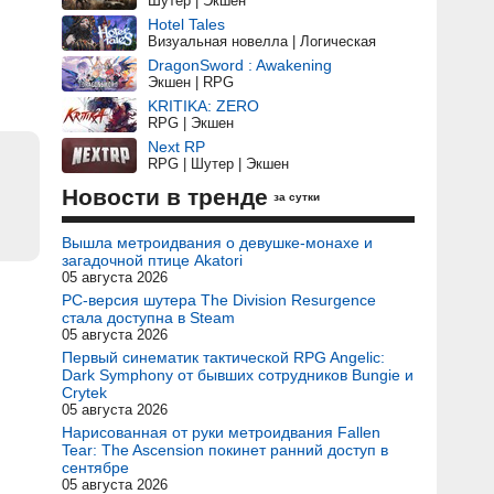
Шутер | Экшен
Hotel Tales
Визуальная новелла | Логическая
DragonSword : Awakening
Экшен | RPG
KRITIKA: ZERO
RPG | Экшен
Next RP
RPG | Шутер | Экшен
Новости в тренде
за сутки
Вышла метроидвания о девушке-монахе и
загадочной птице Akatori
05 августа 2026
PC-версия шутера The Division Resurgence
стала доступна в Steam
05 августа 2026
Первый синематик тактической RPG Angelic:
Dark Symphony от бывших сотрудников Bungie и
Crytek
05 августа 2026
Нарисованная от руки метроидвания Fallen
Tear: The Ascension покинет ранний доступ в
сентябре
05 августа 2026