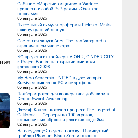
Событие «Морские хищники» в Warface
принесло с собой PvP-режим «Охота за
головами»
05 августа 2026
Пиксельный симулятор фермы Fields of Mistria
покинул ранний доступ
05 августа 2026
Состоялся запуск Ares: The Iron Vanguard в
ограниченном числе стран
06 августа 2026
NC представит трейлеры AION 2, CINDER CITY
ания
и Project Bonfire на открытии выставки
gamescom 2026
06 августа 2026
My Hero Academia UNITED в духе Vampire
Survivors вышла на PC и смартфонах
06 августа 2026
Подбор игроков для кооператива добавили в
DragonSword: Awakening
06 августа 2026
Джефф Каплан показал прогресс The Legend of
California — Серверы на 100 игроков,
ежемесячные сбросы и развитие эндгейма
02 августа 2026
На следующей неделе покажут 11-минутный
трейлер Phantom Blade Zero и откроют