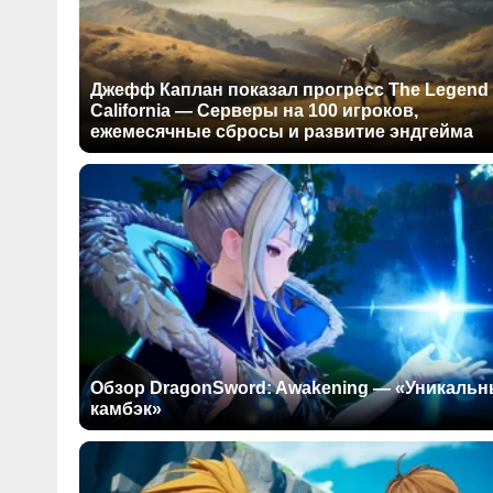
Джефф Каплан показал прогресс The Legend 
California — Серверы на 100 игроков,
ежемесячные сбросы и развитие эндгейма
Обзор DragonSword: Awakening — «Уникаль
камбэк»