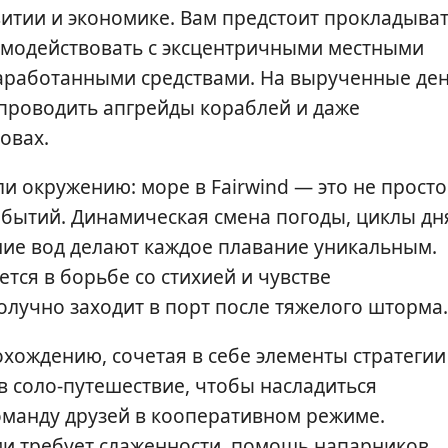
витии и экономике. Вам предстоит прокладыва
имодействовать с эксцентричными местными
аработанными средствами. На вырученные де
 проводить апгрейды кораблей и даже
овах.
 окружению: море в Fairwind — это не просто
обытий. Динамическая смена погоды, циклы дн
ние вод делают каждое плавание уникальным.
тся в борьбе со стихией и чувстве
олучно заходит в порт после тяжелого шторма.
охождению, сочетая в себе элементы стратегии
в соло-путешествие, чтобы насладиться
оманду друзей в кооперативном режиме.
и требует слаженности, помощь напарников