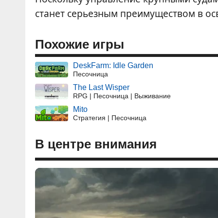
станет серьезным преимуществом в ос
Похожие игры
DeskFarm: Idle Garden
Песочница
The Last Wisper
RPG | Песочница | Выживание
Mito
Стратегия | Песочница
В центре внимания