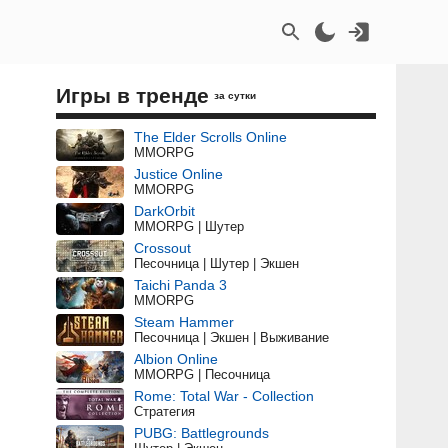
Игры в тренде
за сутки
The Elder Scrolls Online
MMORPG
Justice Online
MMORPG
DarkOrbit
MMORPG | Шутер
Crossout
Песочница | Шутер | Экшен
Taichi Panda 3
MMORPG
Steam Hammer
Песочница | Экшен | Выживание
Albion Online
MMORPG | Песочница
Rome: Total War - Collection
Стратегия
PUBG: Battlegrounds