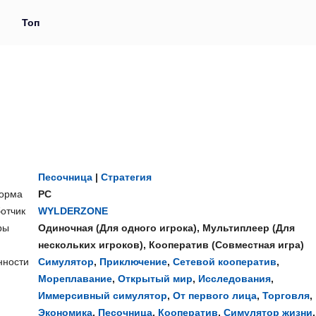
и
Топ
Песочница
|
Стратегия
орма
PC
отчик
WYLDERZONE
ры
Одиночная
(
Для одного игрока
),
Мультиплеер
(
Для
нескольких игроков
),
Кооператив
(
Совместная игра
)
нности
Симулятор
,
Приключение
,
Сетевой кооператив
,
Мореплавание
,
Открытый мир
,
Исследования
,
Иммерсивный симулятор
,
От первого лица
,
Торговля
,
Экономика
,
Песочница
,
Кооператив
,
Симулятор жизни
,