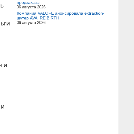
предзаказы
ть
06 августа 2026
Компания VALOFE анонсировала extraction-
шутер AVA: RE:BIRTH
ньги
06 августа 2026
я и
 и