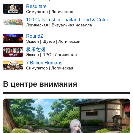
Resultare
Симулятор | Логическая
100 Cats Lost in Thailand Find & Color
Логическая | Визуальная новелла
RoundZ
Экшен | Шутер | Логическая
极乐之渊
Экшен | RPG | Логическая
7 Billion Humans
Симулятор | Логическая
В центре внимания