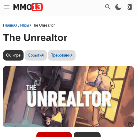
Главная
/
Игры
/
The Unrealtor
The Unrealtor
Об игре
События
Требования