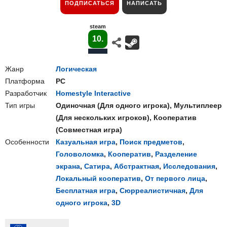
ПОДПИСАТЬСЯ
НАПИСАТЬ
steam
10.
Жанр
Логическая
Платформа
PC
Разработчик
Homestyle Interactive
Тип игры
Одиночная
(
Для одного игрока
),
Мультиплеер
(
Для нескольких игроков
),
Кооператив
(
Совместная игра
)
Особенности
Казуальная игра
,
Поиск предметов
,
Головоломка
,
Кооператив
,
Разделение
экрана
,
Сатира
,
Абстрактная
,
Исследования
,
Локальный кооператив
,
От первого лица
,
Бесплатная игра
,
Сюрреалистичная
,
Для
одного игрока
,
3D