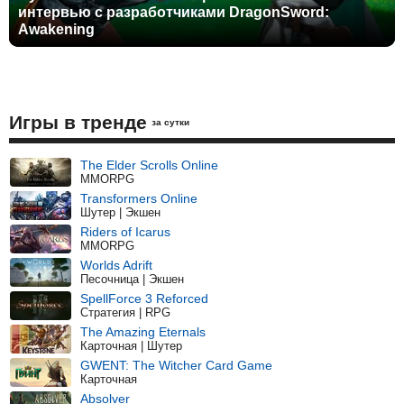
интервью с разработчиками DragonSword:
Awakening
Игры в тренде
за сутки
The Elder Scrolls Online
MMORPG
Transformers Online
Шутер | Экшен
Riders of Icarus
MMORPG
Worlds Adrift
Песочница | Экшен
SpellForce 3 Reforced
Стратегия | RPG
The Amazing Eternals
Карточная | Шутер
GWENT: The Witcher Card Game
Карточная
Absolver