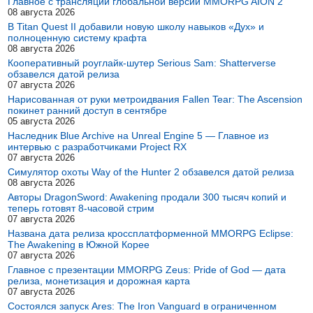
Главное с трансляции глобальной версии MMORPG AION 2
08 августа 2026
В Titan Quest II добавили новую школу навыков «Дух» и
полноценную систему крафта
08 августа 2026
Кооперативный роуглайк-шутер Serious Sam: Shatterverse
обзавелся датой релиза
07 августа 2026
Нарисованная от руки метроидвания Fallen Tear: The Ascension
покинет ранний доступ в сентябре
05 августа 2026
Наследник Blue Archive на Unreal Engine 5 — Главное из
интервью с разработчиками Project RX
07 августа 2026
Симулятор охоты Way of the Hunter 2 обзавелся датой релиза
08 августа 2026
Авторы DragonSword: Awakening продали 300 тысяч копий и
теперь готовят 8-часовой стрим
07 августа 2026
Названа дата релиза кроссплатформенной MMORPG Eclipse:
The Awakening в Южной Корее
07 августа 2026
Главное с презентации MMORPG Zeus: Pride of God — дата
релиза, монетизация и дорожная карта
07 августа 2026
Состоялся запуск Ares: The Iron Vanguard в ограниченном