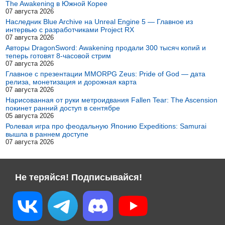
The Awakening в Южной Корее
07 августа 2026
Наследник Blue Archive на Unreal Engine 5 — Главное из
интервью с разработчиками Project RX
07 августа 2026
Авторы DragonSword: Awakening продали 300 тысяч копий и
теперь готовят 8-часовой стрим
07 августа 2026
Главное с презентации MMORPG Zeus: Pride of God — дата
релиза, монетизация и дорожная карта
07 августа 2026
Нарисованная от руки метроидвания Fallen Tear: The Ascension
покинет ранний доступ в сентябре
05 августа 2026
Ролевая игра про феодальную Японию Expeditions: Samurai
вышла в раннем доступе
07 августа 2026
Не теряйся! Подписывайся!