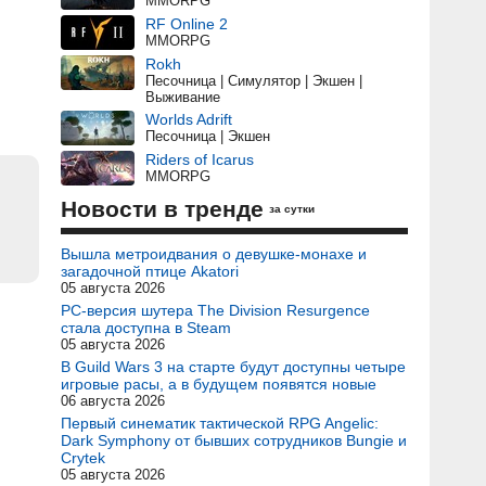
MMORPG
RF Online 2
MMORPG
Rokh
Песочница | Симулятор | Экшен |
Выживание
Worlds Adrift
Песочница | Экшен
Riders of Icarus
MMORPG
Новости в тренде
за сутки
Вышла метроидвания о девушке-монахе и
загадочной птице Akatori
05 августа 2026
PC-версия шутера The Division Resurgence
стала доступна в Steam
05 августа 2026
В Guild Wars 3 на старте будут доступны четыре
игровые расы, а в будущем появятся новые
06 августа 2026
Первый синематик тактической RPG Angelic:
Dark Symphony от бывших сотрудников Bungie и
Crytek
05 августа 2026