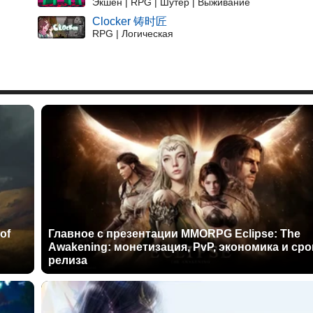
Экшен | RPG | Шутер | Выживание
Clocker 铸时匠
RPG | Логическая
of
Главное с презентации MMORPG Eclipse: The
Awakening: монетизация, PvP, экономика и сро
релиза