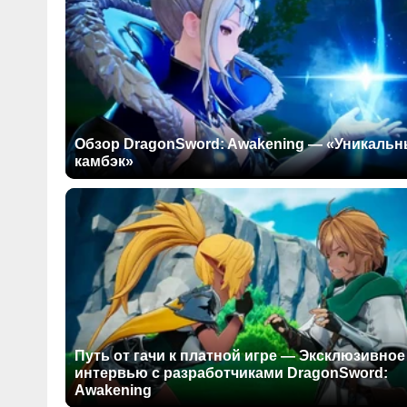
Обзор DragonSword: Awakening — «Уникаль
камбэк»
Путь от гачи к платной игре — Эксклюзивное
интервью с разработчиками DragonSword:
Awakening