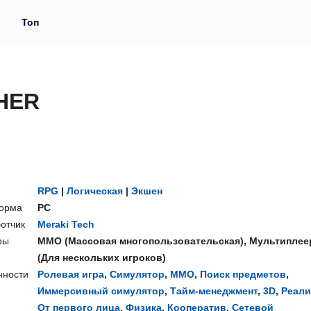
и
Топ
THER
RPG
|
Логическая
|
Экшен
орма
PC
отчик
Meraki Tech
ры
ММО
(
Массовая многопользовательская
),
Мультиплее
(
Для нескольких игроков
)
нности
Ролевая игра
,
Симулятор
,
ММО
,
Поиск предметов
,
Иммерсивный симулятор
,
Тайм-менеджмент
,
3D
,
Реали
От первого лица
,
Физика
,
Кооператив
,
Сетевой