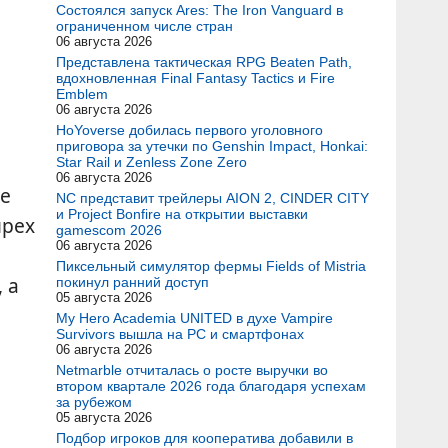
Состоялся запуск Ares: The Iron Vanguard в
ограниченном числе стран
06 августа 2026
Представлена тактическая RPG Beaten Path,
вдохновленная Final Fantasy Tactics и Fire
Emblem
06 августа 2026
HoYoverse добилась первого уголовного
приговора за утечки по Genshin Impact, Honkai:
Star Rail и Zenless Zone Zero
06 августа 2026
де
NC представит трейлеры AION 2, CINDER CITY
и Project Bonfire на открытии выставки
ырех
gamescom 2026
06 августа 2026
Пиксельный симулятор фермы Fields of Mistria
 а
покинул ранний доступ
05 августа 2026
My Hero Academia UNITED в духе Vampire
Survivors вышла на PC и смартфонах
06 августа 2026
Netmarble отчиталась о росте выручки во
втором квартале 2026 года благодаря успехам
за рубежом
05 августа 2026
Подбор игроков для кооператива добавили в