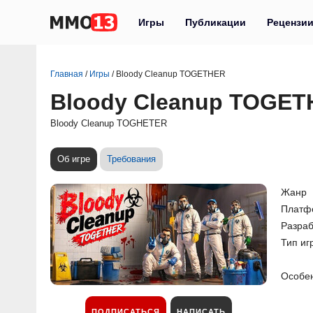
Игры
Публикации
Рецензи
Главная
/
Игры
/
Bloody Cleanup TOGETHER
Bloody Cleanup TOGE
Bloody Cleanup TOGHETER
Об игре
Требования
Жанр
Платф
Разраб
Тип иг
Особе
ПОДПИСАТЬСЯ
НАПИСАТЬ