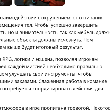
взаимодействии с окружением: от оттирания
ремещения тел. Чтобы успешно завершить
сть, но и внимательность, так как мебель долж
ительные объекты должны исчезнуть. Чем
тем выше будет итоговый результат.
ы RPG, логики и экшена, позволяя игрокам
ред каждой миссией необходимо правильно
шем улучшать свои инструменты, чтобы
ющими заказами. Слаженная работа в команде
да потребуется координировать действия для
 атмосфера в игре пропитана тревогой. Некото