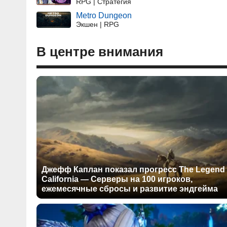
RPG | Стратегия
Metro Dungeon
Экшен | RPG
В центре внимания
Джефф Каплан показал прогресс The Legend 
California — Серверы на 100 игроков,
ежемесячные сбросы и развитие эндгейма