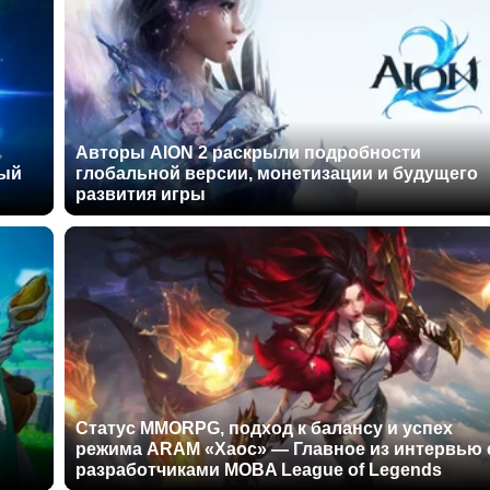
Авторы AION 2 раскрыли подробности
ный
глобальной версии, монетизации и будущего
развития игры
Статус MMORPG, подход к балансу и успех
режима ARAM «Хаос» — Главное из интервью 
разработчиками MOBA League of Legends