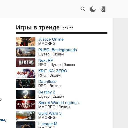
Игры в тренде
за сутки
Justice Online
MMORPG
PUBG: Battlegrounds
Шутер | Экшен
Next RP
RPG | Шутер | Экшен
KRITIKA: ZERO
RPG | Экшен
Dauntless
RPG | Экшен
Destiny 2
Шутер | Экшен
р
Secret World Legends
MMORPG | Экшен
Guild Wars 3
MMORPG
зм
,
Lineage M