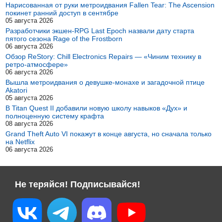
Нарисованная от руки метроидвания Fallen Tear: The Ascension
покинет ранний доступ в сентябре
05 августа 2026
Разработчики экшен-RPG Last Epoch назвали дату старта
пятого сезона Rage of the Frostborn
06 августа 2026
Обзор ReStory: Chill Electronics Repairs — «Чиним технику в
ретро-атмосфере»
06 августа 2026
Вышла метроидвания о девушке-монахе и загадочной птице
Akatori
05 августа 2026
В Titan Quest II добавили новую школу навыков «Дух» и
полноценную систему крафта
08 августа 2026
Grand Theft Auto VI покажут в конце августа, но сначала только
на Netflix
06 августа 2026
Не теряйся! Подписывайся!