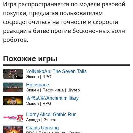
Игра распространяется по модели разовой
покупки, предлагая пользователям
сосредоточиться на точности и скорости
реакции в битве против бесконечных волн
роботов.
Похожие игры
YoiNekoAn: The Seven Tails
Экшен | RPG
Holospace
Экшен | Песочница | Шутер
古代从军/Ancient military
Экшен | RPG
Horny Alice: Gothic Run
Аркада | Экшен
Giants Uprising
RPG | Приключения | Экшен