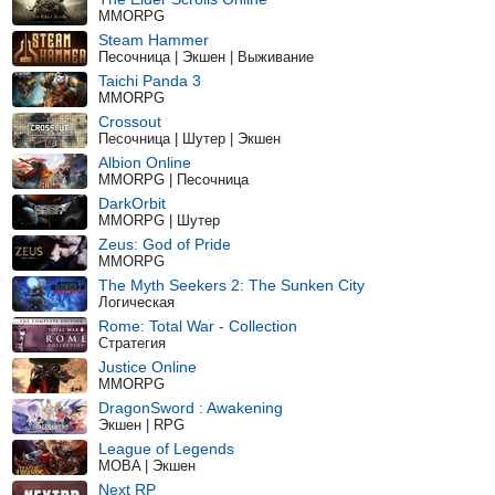
MMORPG
Steam Hammer
Песочница | Экшен | Выживание
Taichi Panda 3
MMORPG
Crossout
Песочница | Шутер | Экшен
Albion Online
MMORPG | Песочница
DarkOrbit
MMORPG | Шутер
Zeus: God of Pride
MMORPG
The Myth Seekers 2: The Sunken City
Логическая
Rome: Total War - Collection
Стратегия
Justice Online
MMORPG
DragonSword : Awakening
Экшен | RPG
League of Legends
MOBA | Экшен
Next RP