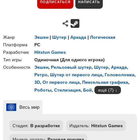
ПОДПИСАТЬСЯ
НАПИСАТЬ
Жанр
Экшен
|
Шутер
|
Аркада
|
Логическая
Платформа
PC
Разработчик
Hitstun Games
Тип игры
Одиночная
(
Для одного игрока
)
Особенности
Экшен
,
Рельсовый шутер
,
Шутер
,
Аркада
,
Ретро
,
Шутер от первого лица
,
Головоломка
,
3D
,
От первого лица
,
Пиксельная графика
,
Роботы
,
Стилизация
,
Бой
,
ещё (7)
Весь мир
Стадия:
В разработке
Издатель:
Hitstun Games
Модель оплаты:
Разовая покупка