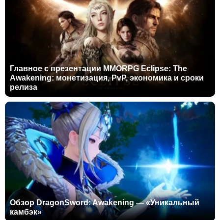
Главное с презентации MMORPG Eclipse: The
Awakening: монетизация, PvP, экономика и сроки
релиза
Обзор DragonSword: Awakening — «Уникальный
камбэк»