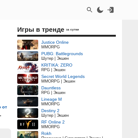
Игры в тренде
за сутки
Justice Online
MMORPG
PUBG: Battlegrounds
Шутер | Экшен
KRITIKA: ZERO
RPG | Экшен
Secret World Legends
MMORPG | Экшен
Dauntless
RPG | Экшен
Lineage M
MMORPG
 от
Destiny 2
,
Шутер | Экшен
RF Online 2
MMORPG
Rokh