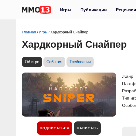
Игры
Публикации
Рецензи
Главная
/
Игры
/
Хардкорный Снайпер
Хардкорный Снайпер
Об игре
События
Требования
Жанр
Платф
Разраб
Тип иг
Особе
ПОДПИСАТЬСЯ
НАПИСАТЬ