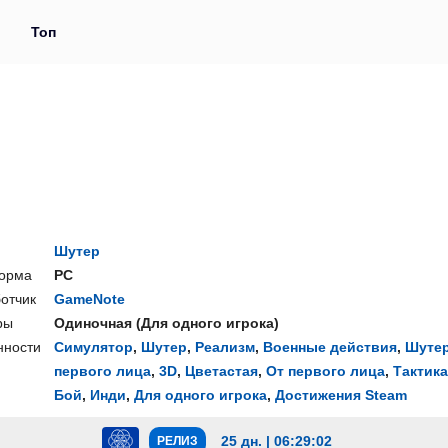
и
Топ
Шутер
орма
PC
отчик
GameNote
ры
Одиночная
(
Для одного игрока
)
нности
Симулятор
,
Шутер
,
Реализм
,
Военные действия
,
Шутер
первого лица
,
3D
,
Цветастая
,
От первого лица
,
Тактика
Бой
,
Инди
,
Для одного игрока
,
Достижения Steam
25 дн. | 06:29:01
РЕЛИЗ