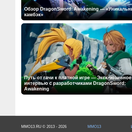
Обзор DragonSword: Awakening — «Уникаль
камбэк»
Путь от гачи к платной игре — Эксклюзивное
интервью с разработчиками DragonSword:
Awakening
MMO13.RU © 2013 - 2026
MMO13