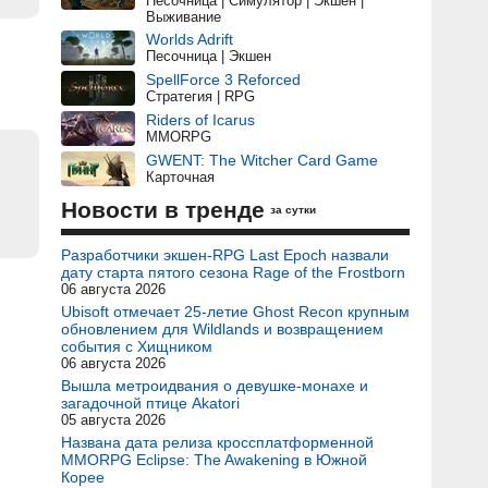
Песочница | Симулятор | Экшен |
Выживание
Worlds Adrift
Песочница | Экшен
SpellForce 3 Reforced
Стратегия | RPG
Riders of Icarus
MMORPG
GWENT: The Witcher Card Game
Карточная
Новости в тренде
за сутки
Разработчики экшен-RPG Last Epoch назвали
дату старта пятого сезона Rage of the Frostborn
06 августа 2026
Ubisoft отмечает 25-летие Ghost Recon крупным
обновлением для Wildlands и возвращением
события с Хищником
06 августа 2026
Вышла метроидвания о девушке-монахе и
загадочной птице Akatori
05 августа 2026
Названа дата релиза кроссплатформенной
MMORPG Eclipse: The Awakening в Южной
Корее