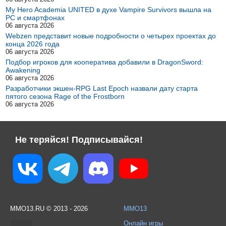
My Hero Academia UNITED в духе Vampire Survivors вышла на
PC и смартфонах
06 августа 2026
Webzen представит новые подробности о четырех проектах до
конца 2026 года
06 августа 2026
Подбор игроков для кооператива добавили в DragonSword:
Awakening
06 августа 2026
Разработчики экшен-RPG Last Epoch назвали дату старта
пятого сезона Rage of the Frostborn
06 августа 2026
Не теряйся! Подписывайся!
MMO13.RU © 2013 - 2026
MMO13
Онлайн игры