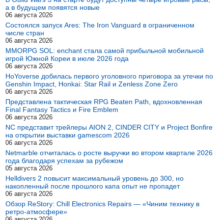
а в будущем появятся новые
06 августа 2026
Состоялся запуск Ares: The Iron Vanguard в ограниченном
числе стран
06 августа 2026
MMORPG SOL: enchant стала самой прибыльной мобильной
игрой Южной Кореи в июле 2026 года
06 августа 2026
HoYoverse добилась первого уголовного приговора за утечки по
Genshin Impact, Honkai: Star Rail и Zenless Zone Zero
06 августа 2026
Представлена тактическая RPG Beaten Path, вдохновленная
Final Fantasy Tactics и Fire Emblem
06 августа 2026
NC представит трейлеры AION 2, CINDER CITY и Project Bonfire
на открытии выставки gamescom 2026
06 августа 2026
Netmarble отчиталась о росте выручки во втором квартале 2026
года благодаря успехам за рубежом
05 августа 2026
Helldivers 2 повысит максимальный уровень до 300, но
накопленный после прошлого капа опыт не пропадет
06 августа 2026
Обзор ReStory: Chill Electronics Repairs — «Чиним технику в
ретро-атмосфере»
06 августа 2026