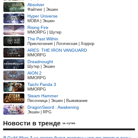
Absolver
Файтинг | Экшен
Hyper Universe
MOBA | Экшен
Rising Fire
MMORPG | Шутер
The Past Within
Приключения | Логическая | Хоррор
ARES: THE IRON VANGUARD
MMORPG
Dreadnought
Шутер | Экшен
AION 2
MMORPG
Taichi Panda 3
MMORPG
Steam Hammer
Песочница | Экшен | Выживание
DragonSword : Awakening
Экшен | RPG
Новости в тренде
за сутки
В Guild Wars 3 на старте будут доступны четыре игровые расы,