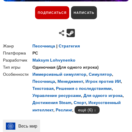
ПОДПИСАТЬСЯ
НАПИСАТЬ
Жанр
Песочница
|
Стратегия
Платформа
PC
Разработчик
Maksym Lohvynenko
Тип игры
Одиночная
(
Для одного игрока
)
Особенности
Иммерсивный симулятор
,
Симулятор
,
Песочница
,
Менеджмент
,
Игрок против ИИ
,
Текстовая
,
Решения с последствиями
,
Управление ресурсами
,
Для одного игрока
,
Достижения Steam
,
Спорт
,
Искусственный
интеллект
,
Реслинг
,
ещё (6)
Весь мир