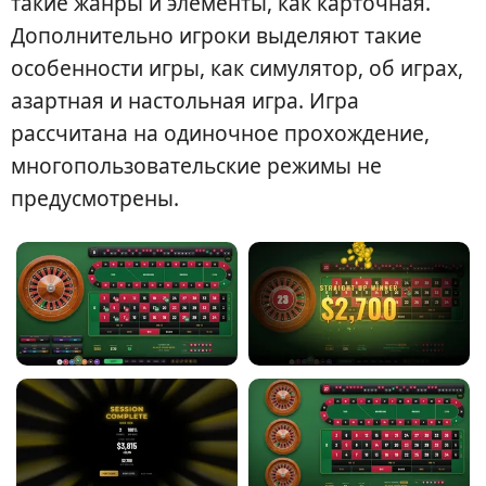
такие жанры и элементы, как карточная.
Дополнительно игроки выделяют такие
особенности игры, как симулятор, об играх,
азартная и настольная игра. Игра
рассчитана на одиночное прохождение,
многопользовательские режимы не
предусмотрены.