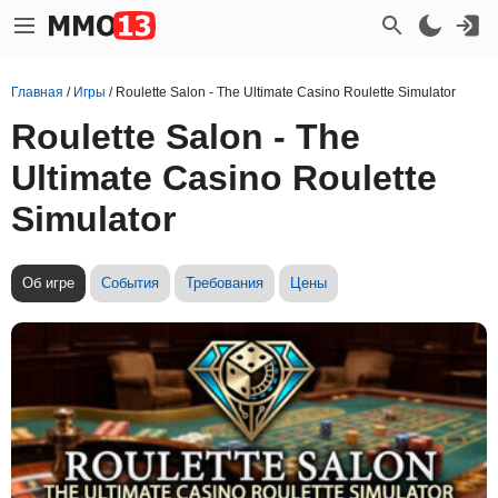
Главная
/
Игры
/
Roulette Salon - The Ultimate Casino Roulette Simulator
Roulette Salon - The
Ultimate Casino Roulette
Simulator
Об игре
События
Требования
Цены