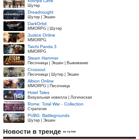
Контра Сити
Шутер
Dreadnought
Шутер | Экшен
DarkOrbit
MMORPG | Шутер
Justice Online
MMORPG
Taichi Panda 3
MMORPG
Steam Hammer
Песочница | Экшен | Выживание
Crossout
Песочница | Шутер | Экшен
Albion Online
MMORPG | Песочница
Hotel Tales
Визуальная новелла | Логическая
Rome: Total War - Collection
Стратегия
PUBG: Battlegrounds
Шутер | Экшен
Новости в тренде
за сутки