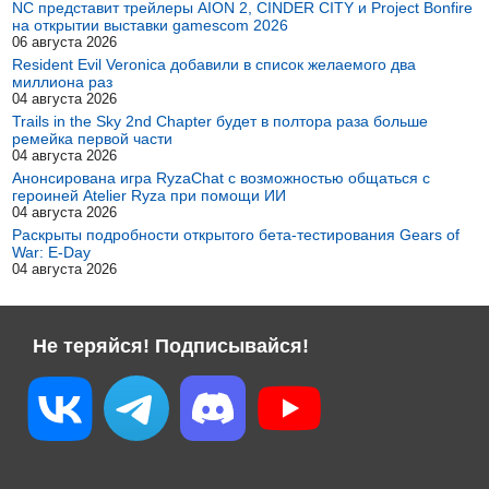
NC представит трейлеры AION 2, CINDER CITY и Project Bonfire
на открытии выставки gamescom 2026
06 августа 2026
Resident Evil Veronica добавили в список желаемого два
миллиона раз
04 августа 2026
Trails in the Sky 2nd Chapter будет в полтора раза больше
ремейка первой части
04 августа 2026
Анонсирована игра RyzaChat с возможностью общаться с
героиней Atelier Ryza при помощи ИИ
04 августа 2026
Раскрыты подробности открытого бета-тестирования Gears of
War: E-Day
04 августа 2026
Не теряйся! Подписывайся!