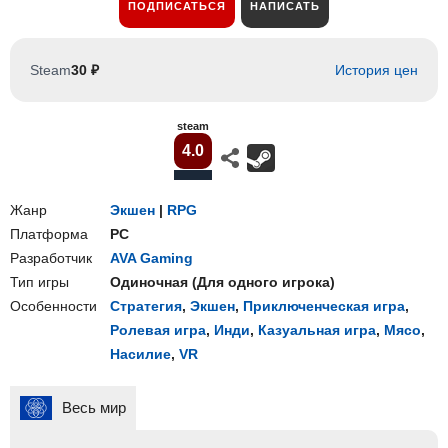
ПОДПИСАТЬСЯ
НАПИСАТЬ
Steam
30 ₽
История цен
steam
4.0
Жанр
Экшен
|
RPG
Платформа
PC
Разработчик
AVA Gaming
Тип игры
Одиночная
(
Для одного игрока
)
Особенности
Стратегия
,
Экшен
,
Приключенческая игра
,
Ролевая игра
,
Инди
,
Казуальная игра
,
Мясо
,
Насилие
,
VR
Весь мир