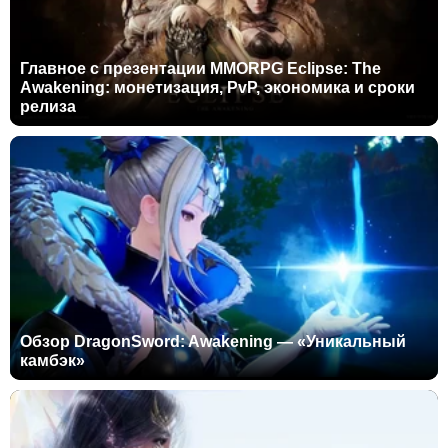
Главное с презентации MMORPG Eclipse: The
Awakening: монетизация, PvP, экономика и сроки
релиза
Обзор DragonSword: Awakening — «Уникальный
камбэк»