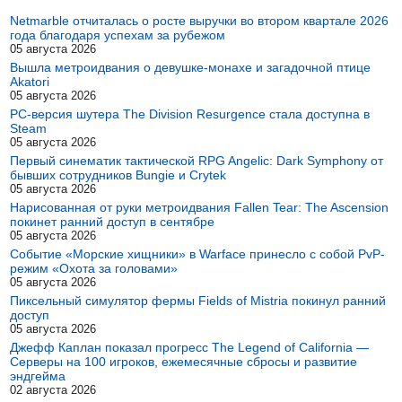
Netmarble отчиталась о росте выручки во втором квартале 2026
года благодаря успехам за рубежом
05 августа 2026
Вышла метроидвания о девушке-монахе и загадочной птице
Akatori
05 августа 2026
PC-версия шутера The Division Resurgence стала доступна в
Steam
05 августа 2026
Первый синематик тактической RPG Angelic: Dark Symphony от
бывших сотрудников Bungie и Crytek
05 августа 2026
Нарисованная от руки метроидвания Fallen Tear: The Ascension
покинет ранний доступ в сентябре
05 августа 2026
Событие «Морские хищники» в Warface принесло с собой PvP-
режим «Охота за головами»
05 августа 2026
Пиксельный симулятор фермы Fields of Mistria покинул ранний
доступ
05 августа 2026
Джефф Каплан показал прогресс The Legend of California —
Серверы на 100 игроков, ежемесячные сбросы и развитие
эндгейма
02 августа 2026