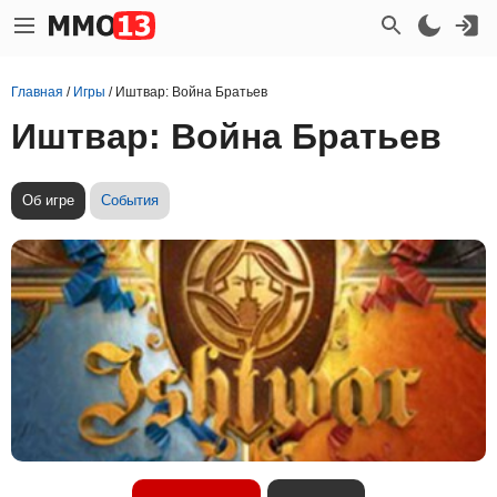
Главная
/
Игры
/
Иштвaр: Вoйнa Брaтьeв
Иштвaр: Вoйнa Брaтьeв
Об игре
События