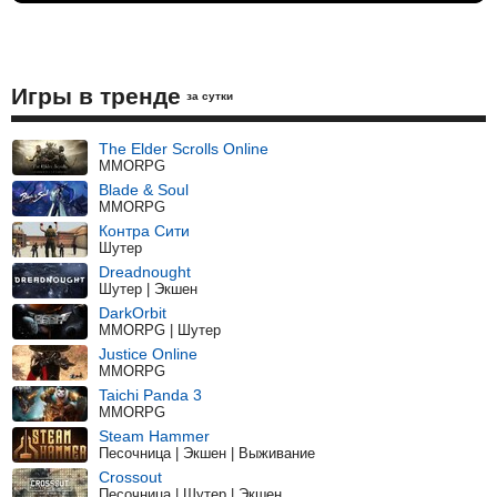
Игры в тренде
за сутки
The Elder Scrolls Online
MMORPG
Blade & Soul
MMORPG
Контра Сити
Шутер
Dreadnought
Шутер | Экшен
DarkOrbit
MMORPG | Шутер
Justice Online
MMORPG
Taichi Panda 3
MMORPG
Steam Hammer
Песочница | Экшен | Выживание
Crossout
Песочница | Шутер | Экшен