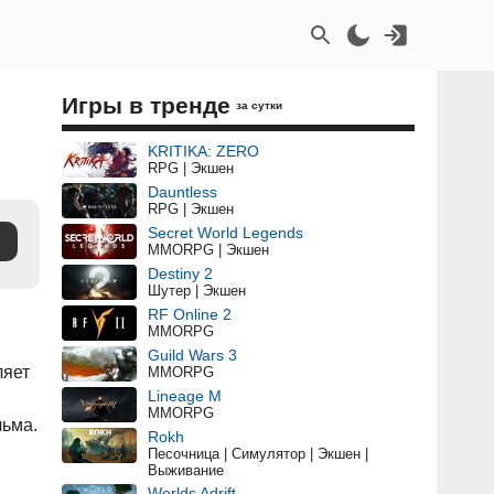
Игры в тренде
за сутки
KRITIKA: ZERO
RPG | Экшен
Dauntless
RPG | Экшен
Secret World Legends
MMORPG | Экшен
Destiny 2
Шутер | Экшен
RF Online 2
MMORPG
Guild Wars 3
ляет
MMORPG
Lineage M
MMORPG
льма.
Rokh
Песочница | Симулятор | Экшен |
Выживание
Worlds Adrift