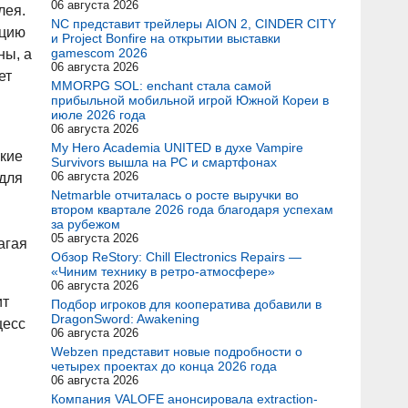
06 августа 2026
лея.
NC представит трейлеры AION 2, CINDER CITY
ацию
и Project Bonfire на открытии выставки
gamescom 2026
ны, а
06 августа 2026
ет
MMORPG SOL: enchant стала самой
прибыльной мобильной игрой Южной Кореи в
июле 2026 года
06 августа 2026
My Hero Academia UNITED в духе Vampire
ркие
Survivors вышла на PC и смартфонах
06 августа 2026
 для
Netmarble отчиталась о росте выручки во
втором квартале 2026 года благодаря успехам
за рубежом
05 августа 2026
агая
Обзор ReStory: Chill Electronics Repairs —
«Чиним технику в ретро-атмосфере»
06 августа 2026
ит
Подбор игроков для кооператива добавили в
DragonSword: Awakening
цесс
06 августа 2026
Webzen представит новые подробности о
четырех проектах до конца 2026 года
06 августа 2026
Компания VALOFE анонсировала extraction-