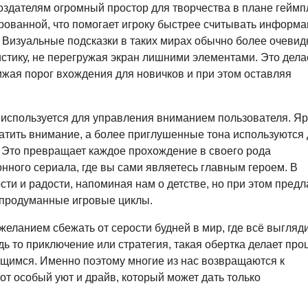
создателям огромный простор для творчества в плане геймп
ованной, что помогает игроку быстрее считывать информ
 Визуальные подсказки в таких мирах обычно более очевид
стику, не перегружая экран лишними элементами. Это дела
жая порог вхождения для новичков и при этом оставляя
х используется для управления вниманием пользователя. Я
ратить внимание, а более приглушенные тона используются
. Это превращает каждое прохождение в своего рода
ного сериала, где вы сами являетесь главным героем. В
сти и радости, напоминая нам о детстве, но при этом предл
 продуманные игровые циклы.
желанием сбежать от серости будней в мир, где всё выгляд
ь то приключение или стратегия, такая обертка делает про
имся. Именно поэтому многие из нас возвращаются к
от особый уют и драйв, который может дать только