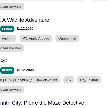
зовая покупка
: A Wildlife Adventure
11.12.2020
РЕЛИЗ
лючения
PC, Apple Arcade
Одиночная
зовая покупка
ORE
19.12.2008
РЕЛИЗ
ен
|
RPG
|
Песочница
|
Приключения
PC
Одиночная
зовая покупка
rinth City: Pierre the Maze Detective