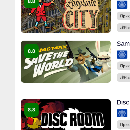
8.8
Прик
💰
Ра
Sam 
8.8
Прик
💰
Ра
Dis
8.8
Прик