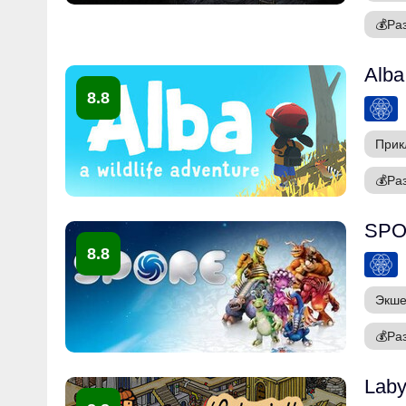
💰
Ра
Alba
8.8
Прик
💰
Ра
SP
8.8
Экш
💰
Ра
Laby