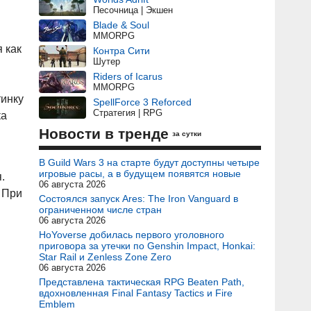
Песочница | Экшен
Blade & Soul
MMORPG
 как
Контра Сити
Шутер
Riders of Icarus
MMORPG
тинку
SpellForce 3 Reforced
Стратегия | RPG
ка
Новости в тренде
за сутки
В Guild Wars 3 на старте будут доступны четыре
игровые расы, а в будущем появятся новые
.
06 августа 2026
 При
Состоялся запуск Ares: The Iron Vanguard в
ограниченном числе стран
06 августа 2026
HoYoverse добилась первого уголовного
приговора за утечки по Genshin Impact, Honkai:
Star Rail и Zenless Zone Zero
06 августа 2026
Представлена тактическая RPG Beaten Path,
вдохновленная Final Fantasy Tactics и Fire
Emblem