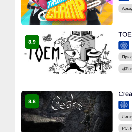
Арка
TOEM
8.9
Прик
💰
Ра
Crea
8.8
Логи
PC, P