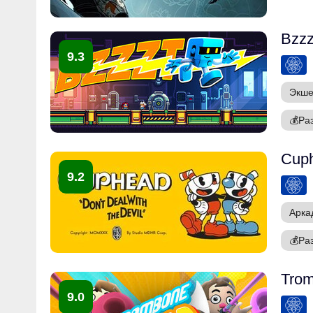
Bzzz
9.3
Экш
💰
Ра
Cup
9.2
Арка
💰
Ра
Tro
9.0