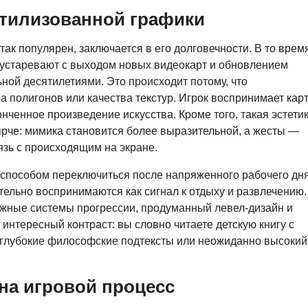
стилизованной графики
ак популярен, заключается в его долговечности. В то время
 устаревают с выходом новых видеокарт и обновлением
ной десятилетиями. Это происходит потому, что
 полигонов или качества текстур. Игрок воспринимает кар
онченное произведение искусства. Кроме того, такая эстети
ярче: мимика становится более выразительной, а жесты —
язь с происходящим на экране.
 способом переключиться после напряженного рабочего дня
тельно воспринимаются как сигнал к отдыху и развлечению.
ожные системы прогрессии, продуманный левел-дизайн и
нтересный контраст: вы словно читаете детскую книгу с
 глубокие философские подтексты или неожиданно высокий
на игровой процесс