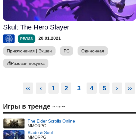
Skul: The Hero Slayer
20.01.2021
РЕЛИЗ
Приключения
|
Экшен
PC
Одиночная
💰
Разовая покупка
‹‹
‹
1
2
3
4
5
›
››
Игры в тренде
за сутки
The Elder Scrolls Online
MMORPG
Blade & Soul
MMORPG