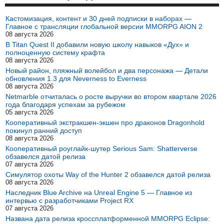
Кастомизация, контент и 30 дней подписки в наборах —
Главное с трансляции глобальной версии MMORPG AION 2
08 августа 2026
В Titan Quest II добавили новую школу навыков «Дух» и
полноценную систему крафта
08 августа 2026
Новый район, пляжный волейбол и два персонажа — Детали
обновления 1.3 для Neverness to Everness
08 августа 2026
Netmarble отчиталась о росте выручки во втором квартале 2026
года благодаря успехам за рубежом
05 августа 2026
Кооперативный экстракшен-экшен про драконов Dragonhold
покинул ранний доступ
08 августа 2026
Кооперативный роуглайк-шутер Serious Sam: Shatterverse
обзавелся датой релиза
07 августа 2026
Симулятор охоты Way of the Hunter 2 обзавелся датой релиза
08 августа 2026
Наследник Blue Archive на Unreal Engine 5 — Главное из
интервью с разработчиками Project RX
07 августа 2026
Названа дата релиза кроссплатформенной MMORPG Eclipse: