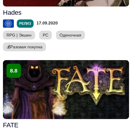
Hades
17.09.2020
РЕЛИЗ
RPG
|
Экшен
PC
Одиночная
💰
Разовая покупка
8.8
FATE