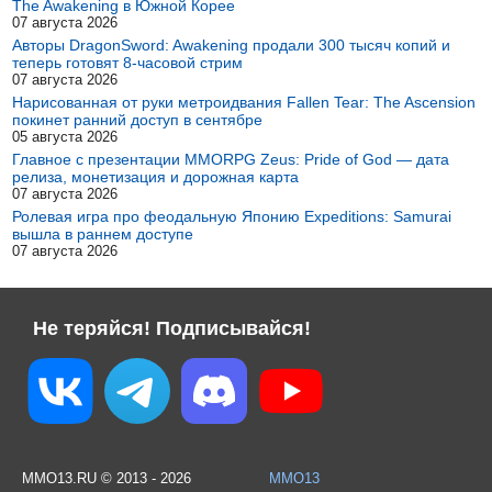
The Awakening в Южной Корее
07 августа 2026
Авторы DragonSword: Awakening продали 300 тысяч копий и
теперь готовят 8-часовой стрим
07 августа 2026
Нарисованная от руки метроидвания Fallen Tear: The Ascension
покинет ранний доступ в сентябре
05 августа 2026
Главное с презентации MMORPG Zeus: Pride of God — дата
релиза, монетизация и дорожная карта
07 августа 2026
Ролевая игра про феодальную Японию Expeditions: Samurai
вышла в раннем доступе
07 августа 2026
Не теряйся! Подписывайся!
MMO13.RU © 2013 - 2026
MMO13