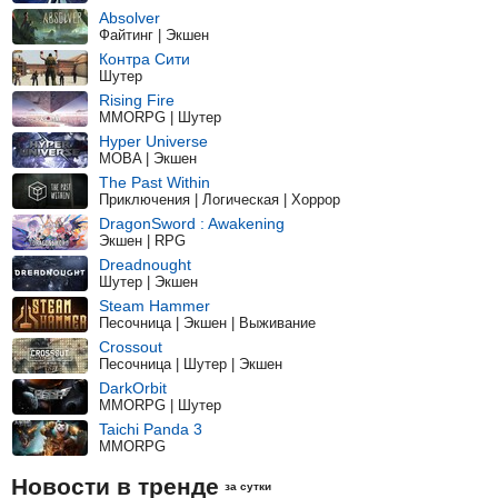
Absolver
Файтинг | Экшен
Контра Сити
Шутер
Rising Fire
MMORPG | Шутер
Hyper Universe
MOBA | Экшен
The Past Within
Приключения | Логическая | Хоррор
DragonSword : Awakening
Экшен | RPG
Dreadnought
Шутер | Экшен
Steam Hammer
Песочница | Экшен | Выживание
Crossout
Песочница | Шутер | Экшен
DarkOrbit
MMORPG | Шутер
Taichi Panda 3
MMORPG
Новости в тренде
за сутки