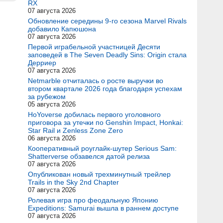
RX
07 августа 2026
Обновление середины 9-го сезона Marvel Rivals
добавило Капюшона
07 августа 2026
Первой играбельной участницей Десяти
заповедей в The Seven Deadly Sins: Origin стала
Дерриер
07 августа 2026
Netmarble отчиталась о росте выручки во
втором квартале 2026 года благодаря успехам
за рубежом
05 августа 2026
HoYoverse добилась первого уголовного
приговора за утечки по Genshin Impact, Honkai:
Star Rail и Zenless Zone Zero
06 августа 2026
Кооперативный роуглайк-шутер Serious Sam:
Shatterverse обзавелся датой релиза
07 августа 2026
Опубликован новый трехминутный трейлер
Trails in the Sky 2nd Chapter
07 августа 2026
Ролевая игра про феодальную Японию
Expeditions: Samurai вышла в раннем доступе
07 августа 2026