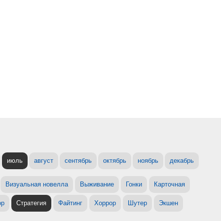
июль
август
сентябрь
октябрь
ноябрь
декабрь
Визуальная новелла
Выживание
Гонки
Карточная
ор
Стратегия
Файтинг
Хоррор
Шутер
Экшен