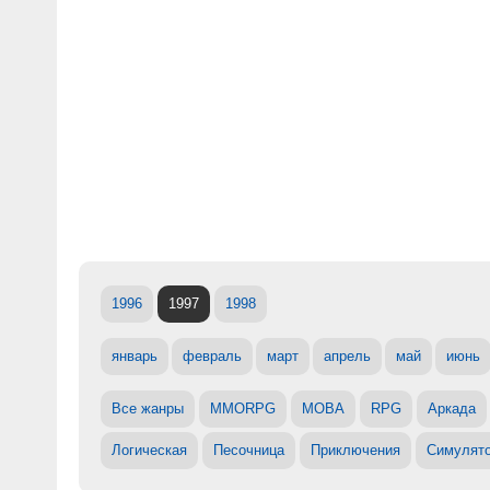
1996
1997
1998
январь
февраль
март
апрель
май
июнь
Все жанры
MMORPG
MOBA
RPG
Аркада
Логическая
Песочница
Приключения
Симулят