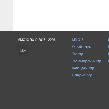
MMO13.RU © 2013 - 2026
MMO13
Онлайн игры
18+
Топ игр
Топ ожидаемых игр
Календарь игр
Рандомайзер