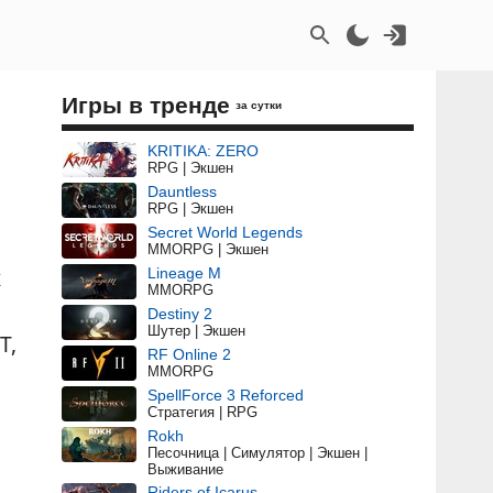
Игры в тренде
за сутки
KRITIKA: ZERO
RPG | Экшен
Dauntless
RPG | Экшен
Secret World Legends
MMORPG | Экшен
х
Lineage M
MMORPG
Destiny 2
Шутер | Экшен
Т,
RF Online 2
MMORPG
SpellForce 3 Reforced
Стратегия | RPG
Rokh
Песочница | Симулятор | Экшен |
Выживание
Riders of Icarus