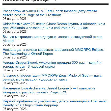
Разработчики экшен-RPG Last Epoch назвали дату старта
пятого сезона Rage of the Frostborn
06 августа 2026
Ubisoft отмечает 25-летие Ghost Recon крупным обновлением
для Wildlands и возвращением события с Хищником
06 августа 2026
Вышла метроидвания о девушке-монахе и загадочной птице
Akatori
05 августа 2026
Названа дата релиза кроссплатформенной MMORPG Eclipse:
The Awakening в Южной Корее
07 августа 2026
Авторы DragonSword: Awakening продали 300 тысяч копий и
теперь готовят 8-часовой стрим
07 августа 2026
Главное с презентации MMORPG Zeus: Pride of God — дата
релиза, монетизация и дорожная карта
07 августа 2026
Наследник Blue Archive на Unreal Engine 5 — Главное из
интервью с разработчиками Project RX
07 августа 2026
Первой играбельной участницей Десяти заповедей в The Seven
Deadly Sins: Origin стала Дерриер
07 августа 2026