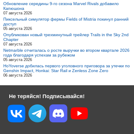
Обновление середины 9-го сезона Marvel Rivals добавило
Капюшона
07 августа 2026
Пиксельный симулятор фермы Fields of Mistria покинул ранний
доступ
05 августа 2026
Опубликован новый трехминутный трейлер Trails in the Sky 2nd
Chapter
07 августа 2026
Netmarble отчиталась о росте выручки во втором квартале 2026
года благодаря успехам за рубежом
05 августа 2026
HoYoverse добилась первого уголовного приговора за утечки по
Genshin Impact, Honkai: Star Rail и Zenless Zone Zero
06 августа 2026
Не теряйся! Подписывайся!