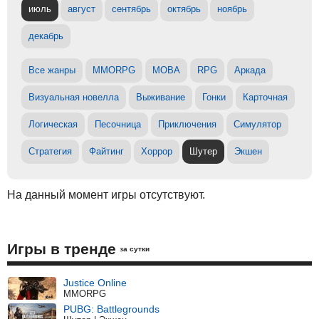
июль
август
сентябрь
октябрь
ноябрь
декабрь
Все жанры
MMORPG
MOBA
RPG
Аркада
Визуальная новелла
Выживание
Гонки
Карточная
Логическая
Песочница
Приключения
Симулятор
Стратегия
Файтинг
Хоррор
Шутер
Экшен
На данный момент игры отсутствуют.
Игры в тренде
за сутки
Justice Online
MMORPG
PUBG: Battlegrounds