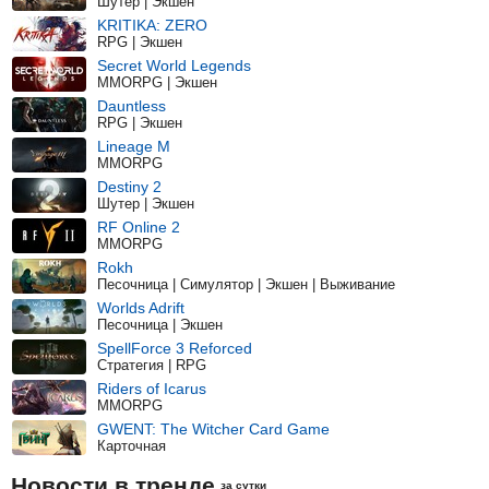
Шутер | Экшен
KRITIKA: ZERO
RPG | Экшен
Secret World Legends
MMORPG | Экшен
Dauntless
RPG | Экшен
Lineage M
MMORPG
Destiny 2
Шутер | Экшен
RF Online 2
MMORPG
Rokh
Песочница | Симулятор | Экшен | Выживание
Worlds Adrift
Песочница | Экшен
SpellForce 3 Reforced
Стратегия | RPG
Riders of Icarus
MMORPG
GWENT: The Witcher Card Game
Карточная
Новости в тренде
за сутки