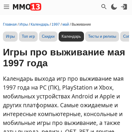
Главная
/
Игры
/
Календарь
/
1997
/
май
/
Выживание
Игры
Топ игр
Скидки
Календарь
Тесты и релизы
Собы
Игры про выживание мая
1997 года
Календарь выхода игр про выживание мая
1997 года на PC (ПК), PlayStation и Xbox,
мобильных устройствах Android и Apple и
других платформах. Самые ожидаемые и
интересные компьютерные, консольные и
мобильные игры про выживание, а также
даты выхода, релизы, ОБТ, ЗБТ и другие