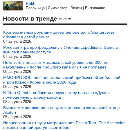
Rokh
Песочница | Симулятор | Экшен | Выживание
Новости в тренде
за сутки
Кооперативный роуглайк-шутер Serious Sam: Shatterverse
обзавелся датой релиза
07 августа 2026
Ролевая игра про феодальную Японию Expeditions: Samurai
вышла в раннем доступе
07 августа 2026
Helldivers 2 повысит максимальный уровень до 300, но
накопленный после прошлого капа опыт не пропадет
06 августа 2026
MMORPG SOL: enchant стала самой прибыльной мобильной
игрой Южной Кореи в июле 2026 года
06 августа 2026
В Titan Quest II добавили новую школу навыков «Дух» и
полноценную систему крафта
08 августа 2026
Вышла метроидвания о девушке-монахе и загадочной птице
Akatori
05 августа 2026
Нарисованная от руки метроидвания Fallen Tear: The Ascension
покинет ранний доступ в сентябре