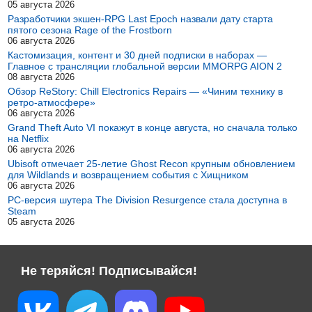
05 августа 2026
Разработчики экшен-RPG Last Epoch назвали дату старта
пятого сезона Rage of the Frostborn
06 августа 2026
Кастомизация, контент и 30 дней подписки в наборах —
Главное с трансляции глобальной версии MMORPG AION 2
08 августа 2026
Обзор ReStory: Chill Electronics Repairs — «Чиним технику в
ретро-атмосфере»
06 августа 2026
Grand Theft Auto VI покажут в конце августа, но сначала только
на Netflix
06 августа 2026
Ubisoft отмечает 25-летие Ghost Recon крупным обновлением
для Wildlands и возвращением события с Хищником
06 августа 2026
PC-версия шутера The Division Resurgence стала доступна в
Steam
05 августа 2026
Не теряйся! Подписывайся!