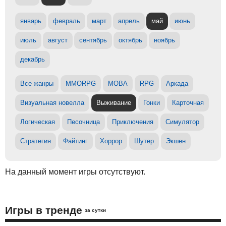
январь
февраль
март
апрель
май
июнь
июль
август
сентябрь
октябрь
ноябрь
декабрь
Все жанры
MMORPG
MOBA
RPG
Аркада
Визуальная новелла
Выживание
Гонки
Карточная
Логическая
Песочница
Приключения
Симулятор
Стратегия
Файтинг
Хоррор
Шутер
Экшен
На данный момент игры отсутствуют.
Игры в тренде
за сутки