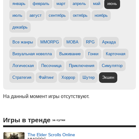
январь
февраль
март
апрель
май
июнь
июль
август
сентябрь
октябрь
ноябрь
декабрь
Все жанры
MMORPG
MOBA
RPG
Аркада
Визуальная новелла
Выживание
Гонки
Карточная
Логическая
Песочница
Приключения
Симулятор
Стратегия
Файтинг
Хоррор
Шутер
Экшен
На данный момент игры отсутствуют.
Игры в тренде
за сутки
The Elder Scrolls Online