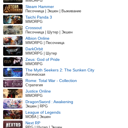
MMORPG
Steam Hammer
Песочница | Экшен | Выживание
Taichi Panda 3
MMORPG
Crossout
Песочница | Шутер | Экшен
Albion Online
MMORPG | Песочница
DarkOrbit
MMORPG | Шутер
Zeus: God of Pride
MMORPG
The Myth Seekers 2: The Sunken City
Логическая
Rome: Total War - Collection
Стратегия
Justice Online
MMORPG
DragonSword : Awakening
Экшен | RPG
League of Legends
MOBA | Экшен
Next RP
RPG | Шутер | Экшен