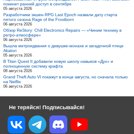
покинет ранний доступ в сентябре
05 августа 2026
Разработчики экшен-RPG Last Epoch назвали дату старта
пятого сезона Rage of the Frostborn
06 августа 2026
Обзор ReStory: Chill Electronics Repairs — «Чиним технику в
ретро-атмосфере»
06 августа 2026
Вышла метроидвания о девушке-монахе и загадочной птице
Akatori
05 августа 2026
В Titan Quest II добавили новую школу навыков «Дух» и
полноценную систему крафта
08 августа 2026
Grand Theft Auto VI покажут в конце августа, но сначала только
на Netflix
06 августа 2026
Не теряйся! Подписывайся!