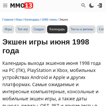
Главная
/
Игры
/
Календарь
/
1998
/
июнь
/
Экшен
Игры
Топ игр
Скидки
Календарь
Тесты и релизы
Собы
Экшен игры июня 1998
года
Календарь выхода экшенов июня 1998 года
на PC (ПК), PlayStation и Xbox, мобильных
устройствах Android и Apple и других
платформах. Самые ожидаемые и
интересные компьютерные, консольные и
мобильные экшен игры, а также даты
выхода, релизы, ОБТ, ЗБТ и другие тесты в