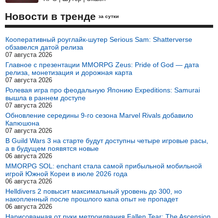
Новости в тренде
за сутки
Кооперативный роуглайк-шутер Serious Sam: Shatterverse
обзавелся датой релиза
07 августа 2026
Главное с презентации MMORPG Zeus: Pride of God — дата
релиза, монетизация и дорожная карта
07 августа 2026
Ролевая игра про феодальную Японию Expeditions: Samurai
вышла в раннем доступе
07 августа 2026
Обновление середины 9-го сезона Marvel Rivals добавило
Капюшона
07 августа 2026
В Guild Wars 3 на старте будут доступны четыре игровые расы,
а в будущем появятся новые
06 августа 2026
MMORPG SOL: enchant стала самой прибыльной мобильной
игрой Южной Кореи в июле 2026 года
06 августа 2026
Helldivers 2 повысит максимальный уровень до 300, но
накопленный после прошлого капа опыт не пропадет
06 августа 2026
Нарисованная от руки метроидвания Fallen Tear: The Ascension