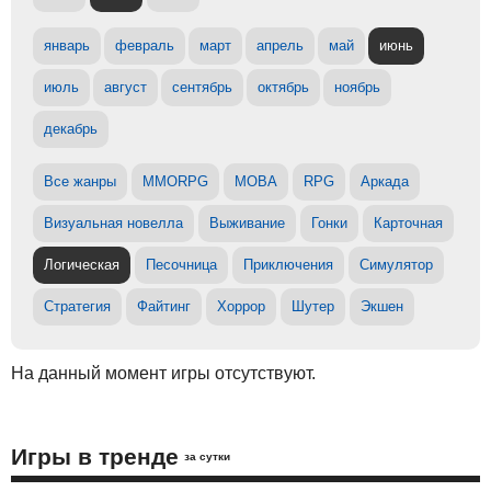
январь
февраль
март
апрель
май
июнь
июль
август
сентябрь
октябрь
ноябрь
декабрь
Все жанры
MMORPG
MOBA
RPG
Аркада
Визуальная новелла
Выживание
Гонки
Карточная
Логическая
Песочница
Приключения
Симулятор
Стратегия
Файтинг
Хоррор
Шутер
Экшен
На данный момент игры отсутствуют.
Игры в тренде
за сутки