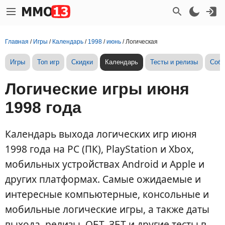
Главная
/
Игры
/
Календарь
/
1998
/
июнь
/
Логическая
Игры
Топ игр
Скидки
Календарь
Тесты и релизы
Собы
Логические игры июня
1998 года
Календарь выхода логических игр июня
1998 года на PC (ПК), PlayStation и Xbox,
мобильных устройствах Android и Apple и
других платформах. Самые ожидаемые и
интересные компьютерные, консольные и
мобильные логические игры, а также даты
выхода, релизы, ОБТ, ЗБТ и другие тесты в