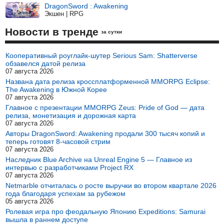
DragonSword : Awakening
Экшен | RPG
Новости в тренде
за сутки
Кооперативный роуглайк-шутер Serious Sam: Shatterverse
обзавелся датой релиза
07 августа 2026
Названа дата релиза кроссплатформенной MMORPG Eclipse:
The Awakening в Южной Корее
07 августа 2026
Главное с презентации MMORPG Zeus: Pride of God — дата
релиза, монетизация и дорожная карта
07 августа 2026
Авторы DragonSword: Awakening продали 300 тысяч копий и
теперь готовят 8-часовой стрим
07 августа 2026
Наследник Blue Archive на Unreal Engine 5 — Главное из
интервью с разработчиками Project RX
07 августа 2026
Netmarble отчиталась о росте выручки во втором квартале 2026
года благодаря успехам за рубежом
05 августа 2026
Ролевая игра про феодальную Японию Expeditions: Samurai
вышла в раннем доступе