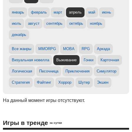
январь
февраль
март
апрель
май
июнь
июль
август
сентябрь
октябрь
ноябрь
декабрь
Все жанры
MMORPG
MOBA
RPG
Аркада
Визуальная новелла
Выживание
Гонки
Карточная
Логическая
Песочница
Приключения
Симулятор
Стратегия
Файтинг
Хоррор
Шутер
Экшен
На данный момент игры отсутствуют.
Игры в тренде
за сутки