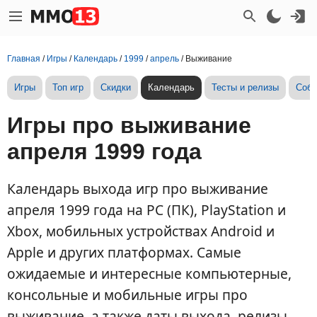
Главная
/
Игры
/
Календарь
/
1999
/
апрель
/
Выживание
Игры
Топ игр
Скидки
Календарь
Тесты и релизы
Собы
Игры про выживание
апреля 1999 года
Календарь выхода игр про выживание
апреля 1999 года на PC (ПК), PlayStation и
Xbox, мобильных устройствах Android и
Apple и других платформах. Самые
ожидаемые и интересные компьютерные,
консольные и мобильные игры про
выживание, а также даты выхода, релизы,